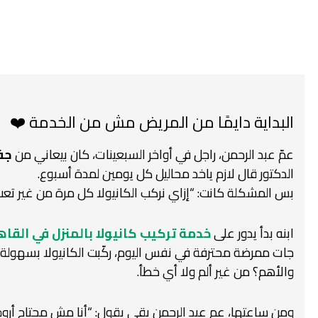
البداية دايمًا من المريض مش من الخدمة ❤️
عمّ عبد الرحمن، راجل في أواخر السبعينات،
كان بيعاني من
جف
الدكتور قال لازم ياخد محاليل كل يومين لمدة أسبوع.
بس المشكلة كانت:
“إزاي نركب الكانيولا كل مرة من غير تع
ابنه بدأ يدور على
خدمة تركيب كانيولا بالمنزل في القاه
جات ممرضة محترفة في نفس اليوم،
ركّبت الكانيولا بسهولة
والأهم؟ من غير ألم ولا أي خطأ.
ومن ساعتها، عم عبد الرحمن بقى يقول:
“أنا مش محتاج أرو