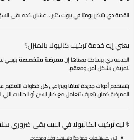
القصة دي بتتكرر يوميًا في بيوت كتير…
عشان كده بقى السؤا
يعني إيه خدمة تركيب كانيولا بالمنزل؟
الخدمة دي ببساطة معناها إن
ممرضة متخصصة
بتيجي لح
للمريض بشكل آمن ومعقم.
بتستخدم أدوات جديدة تمامًا
وبتراعي كل خطوات التعقيم عش
الممرضة كمان بتعرف تتعامل مع كبار السن أو الحالات اللي 
⚕️ ليه تركيب الكانيولا في البيت بقى ضروري سنة 2026 – 2027
لأن المستشفيات زحمة جدًا وبتستهلك وقت ومجهود.