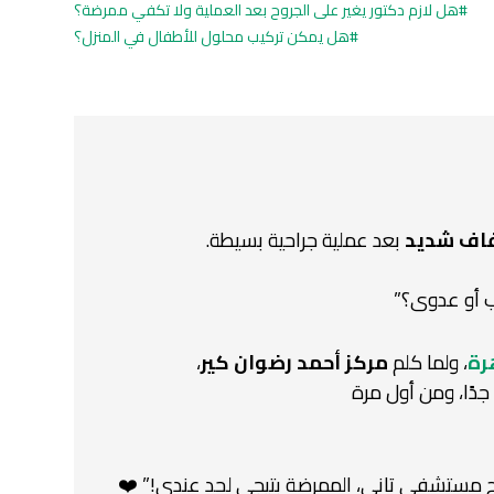
هل لازم دكتور يغير على الجروح بعد العملية ولا تكفي ممرضة؟
هل يمكن تركيب محلول للأطفال في المنزل؟
اف شديد
بعد عملية جراحية بسيطة.
ب أو عدوى؟”
رة
،
ولما كلم
مركز أحمد رضوان كير
،
 جدًا، ومن أول مرة
ح مستشفى تاني، الممرضة بتيجي لحد عندي!” ❤️