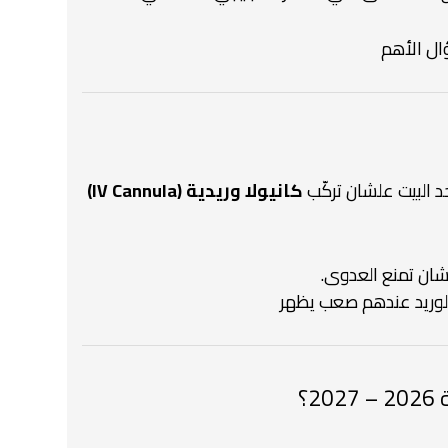
ل الأهم
د البيت
علشان تركّب
كانيولا وريدية (IV Cannula)
ان تمنع العدوى.
الوريد عندهم صعب يظهر
؟