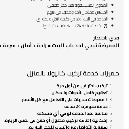
العدوى المستشفوية بقت خطر حقيقي.
المسنين محتاجين راحة وهدوء في بيتهم.
الخدمة في البيت أوفر من تكلفة النقل والطوارئ.
⏰ الخدمة متاحة 24 ساعة وقت ما تحتاجها.
يعني باختصار:
الممرضة تيجي لحد باب البيت = راحة + أمان + سرعة +
مميزات خدمة تركيب كانيولا بالمنزل
تركيب احترافي من أول مرة
.
تعقيم كامل للأدوات والمكان
.
‍⚕️
ممرضات مدربات على التعامل مع كل الأعمار
.
خدمة متوفرة 24 ساعة
.
متابعة بعد الخدمة لو في أي مشكلة
.
إمكانية إضافة تركيب محلول أو حقن في نفس الزيارة
.
سهولة التواصل عبر واتساب للحجز السريع
.