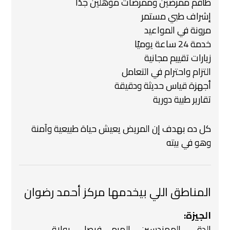
طاقم ممرضين وممرضات مؤهلين جدًا
إشراف طبي مستمر
مرونة في المواعيد
خدمة 24 ساعة يوميًا
زيارات تقييم مجانية
التزام واحترام في التعامل
أجهزة قياس حديثة ودقيقة
تقارير طبية دورية
كل ده بهدف إن المريض يعيش حياة طبيعية وآمنة
وهو في بيته
المناطق اللي بيخدمها مركز أحمد رضوان
الجيزة:
الدقي – المهندسين – الهرم – فيصل – بولاق –