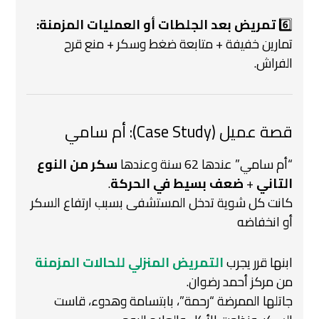
6️⃣
تمريض بعد الجلطات أو العمليات المزمنة:
تمارين خفيفة + متابعة ضغط وسكر + منع قرح
الفراش.
قصة عميل (Case Study): أم سامي
“أم سامي” عندها 62 سنة وعندها
سكر من النوع
التاني
+
ضعف بسيط في الحركة
.
كانت كل شوية تدخل المستشفى بسبب ارتفاع السكر
أو انخفاضه
ابنها قرر يجرب
التمريض المنزلي للحالات المزمنة
من مركز أحمد رضوان.
جاتلها الممرضة “رحمة”،
بابتسامة وهدوء، قاست