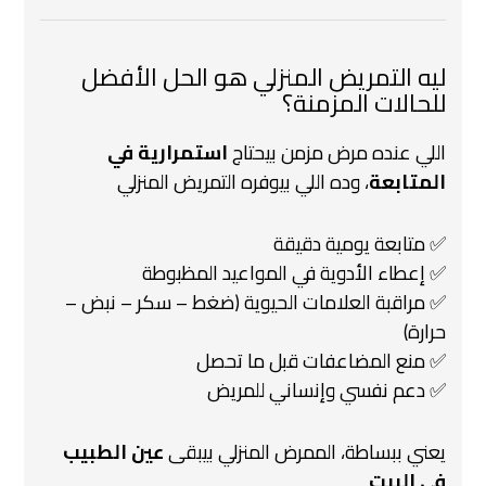
ليه التمريض المنزلي هو الحل الأفضل
للحالات المزمنة؟
اللي عنده مرض مزمن بيحتاج
استمرارية في
المتابعة
،
وده اللي بيوفره التمريض المنزلي
✅ متابعة يومية دقيقة
✅ إعطاء الأدوية في المواعيد المظبوطة
✅ مراقبة العلامات الحيوية (ضغط – سكر – نبض –
حرارة)
✅ منع المضاعفات قبل ما تحصل
✅ دعم نفسي وإنساني للمريض
يعني ببساطة، الممرض المنزلي بيبقى
عين الطبيب
في البيت
️‍