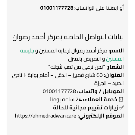
أو ابعتلنا على الواتساب:
01001177728
بيانات التواصل الخاصة بمركز أحمد رضوان
الاسم:
مركز أحمد رضوان لرعاية المسنين و
جليسة
المسنين
و التمريض بالمنزل
الشعار:
“نحن نرعى من تعب لأجلك”
العنوان:
٤٥ شارع قمبيز – الدقي – أمام بوابة ١٠ نادي
الصيد – الجيزة
الموبايل / واتساب:
01001177728
⏰
خدمة العملاء:
24 ساعة يوميًا
✅
زيارات تقييم مجانية للحالة
الموقع الإلكتروني:
https://ahmedradwan.care