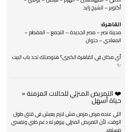
أكتوبر – الشيخ زايد
القاهرة:
مدينة نصر – مصر الجديدة – التجمع – المقطم –
المعادي – حلوان
أي مكان في القاهرة الكبرى؟ هنوصللك لحد باب البيت
✨
❤️ التمريض المنزلي للحالات المزمنة =
حياة أسهل
اللي عنده مرض مزمن مش لازم يعيش في قلق طول
الوقت،
لأن التمريض المنزلي بيوفر له دعم طبي ونفسي
مستمر،