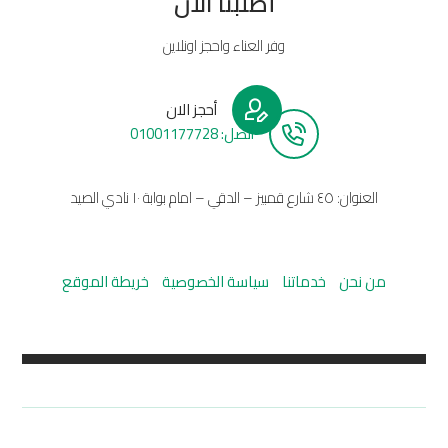
أطلبنا الأن
وفر العناء واحجز اونلاين
أحجز الان
أتصل: 01001177728
العنوان: ٤٥ شارع قمبيز – الدقي – امام بوابة ١٠ نادي الصيد
من نحن
خدماتنا
سياسة الخصوصية
خريطة الموقع