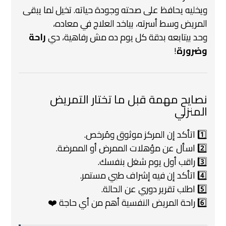
ويخليه يحافظ على صحته وجودة حياته.
تخيل لما يبقى
المريض وسط أسرته، بياخد العلاج في معاده،
وحد بيتابعه بدقة كل يوم
ده مش رفاهية، دي
راحة
وضرورة
!
نصايح مهمة قبل ما تختار التمريض
المنزلي
1️⃣ اتأكد إن المركز موثوق ومُرخص.
2️⃣ اسأل عن مؤهلات الممرض أو الممرضة.
3️⃣ راقب أول يوم شغل بنفسك.
4️⃣ اتأكد إن فيه إشراف طبي مستمر.
5️⃣ اطلب تقرير دوري عن الحالة.
6️⃣ راحة المريض النفسية أهم من أي حاجة ❤️