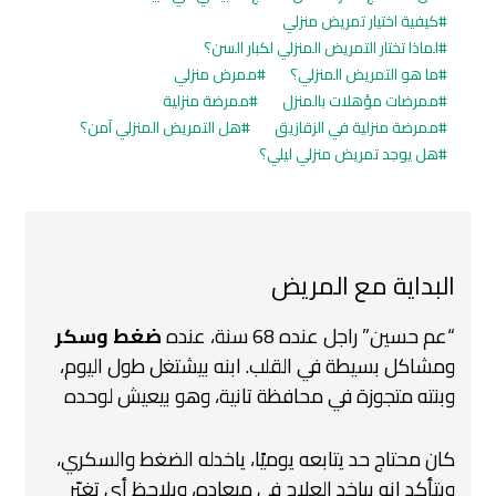
كيفية اختيار تمريض منزلي
لماذا تختار التمريض المنزلي لكبار السن؟
ما هو التمريض المنزلي؟
ممرض منزلي
ممرضات مؤهلات بالمنزل
ممرضة منزلية
ممرضة منزلية في الزقازيق
هل التمريض المنزلي آمن؟
هل يوجد تمريض منزلي ليلي؟
البداية مع المريض
“عم حسين” راجل عنده 68 سنة، عنده
ضغط وسكر
ومشاكل بسيطة في القلب.
ابنه بيشتغل طول اليوم،
وبنته متجوزة في محافظة تانية،
وهو بيعيش لوحده
كان محتاج حد يتابعه يوميًا،
ياخدله الضغط والسكري،
ويتأكد إنه بياخد العلاج في ميعاده،
ويلاحظ أي تغيّر