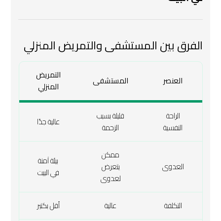
الفرق بين المستشفى والتمريض المنزلي
التمريض
العنصر
المستشفى
المنزلي
الراحة
قليلة بسبب
عالية جدًا
النفسية
الزحمة
ممكن
بيئة آمنة
العدوى
يتعرض
في البيت
لعدوى
التكلفة
عالية
أقل بكتير