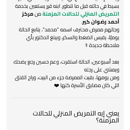
بسيط في حالته قبل ما تتطور.
ابنه قرر يستعين بخدمة
التمريض المنزلي للحالات المزمنة
من
مركز
أحمد رضوان كير
.
وجالهم ممرض محترف اسمه “محمد”،
يتابع الحالة
يوميًا، يقيس الضغط والسكر،
ويبلغ الدكتور بأي
ملاحظة جديدة ‍⚕️
بعد أسبوعين، الحالة استقرت، وعم حسين رجع يضحك
ويمشي على رجله
ومن يومها، بقيت الممرضة جزء من البيت،
وراح القلق
اللي كان مضايق الأسرة كلها ❤️
يعني إيه التمريض المنزلي للحالات
المزمنة؟