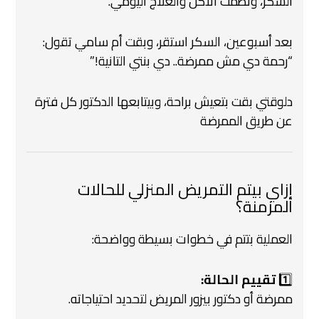
السكر، ونظمت الأكل والعلاج اليومي.
بعد أسبوعين، السكر استقر، وبقت أم سامي تقول:
“رحمة دي مش ممرضة.. دي بنتي التانية!”
دلوقتي بقت بتعيش براحة،
وبيتابعها الدكتور كل فترة
عن طريق الممرضة
إزاي بيتم التمريض المنزلي للحالات
المزمنة؟
العملية بتتم في خطوات بسيطة وواضحة:
1️⃣
تقييم الحالة:
ممرضة أو دكتور بيزور المريض لتحديد احتياجاته.