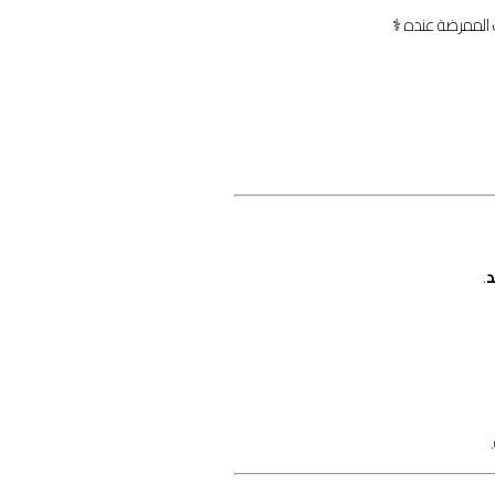
لممرضة عنده ‍⚕️
د
.