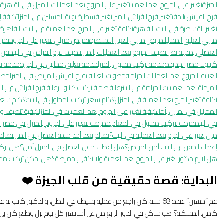
الجيزة
تغيير على الجروح بعد العمليات
تغيير على الجروح بعد العمليات بالمنزل في القاهرة
ت
قرح الفراش بالدقي
تغيير قرح الفراش بالمنزل
تغيير قسطرة بولية للمسنين في المنزل
تكلفة إ
تغيير القسطرة في البيت بالقاهرة
تكلفة تغيير على الجرح بعد العملية في البيت بالقاهرة
منزلي لتعليق المحاليل
تمريض منزلي لتغيير القسطرة
تمريض منزلي لتغيير على الجروح
تمري
العضلي بمدينة نصر
تنظيف الجروح بعد العمليات بالمنزل
تنظيف قرح الفراش في البيت
حقن ا
كانيولا مصر الجديدة
خدمة تركيب محلول بالمنزل
خدمة تعليق محاليل في الجيزة
خدمة تغ
العناية بالجروح بعد العمليات الجراحية
خطوات العناية بقرح الفراش للمريض في المنزل
خطوا
المزمنة بعد العمليات الجراحية في البيت
رعاية صحية تركيب كانيولا
رعاية قرح الفراش في ال
تكلفة تغيير الجرح بعد العملية في المنزل؟
كام سعر تركيب المحلول في البيت؟
كام سعر 
المحاليل في المنزل بأمان
كيفية تغيير على الجروح بعد العمليات في المنزل
كيفية تنظيف وتغ
في البيت
ممرضة لتركيب محلول في المعادي
ممرضة لتغيير على الجروح بالمنزل في مصر ا
مين يغير على الجرح بعد العملية في البيت؟
نصائح بعد أخذ حقنة العضل في المنزل
نصائح
إعطاء الحقن في البيت آمن للمريض؟
هل إعطاء حقن العضل في المنزل آمن؟
هل تركيب
هل لازم دكتور يغير على الجروح بعد العملية ولا تكفي ممرضة؟
هل يمكن تركيب محل
البداية: قصة حقيقية من قلب الجيزة ❤️
عم “حسين” عنده 68 سنة، كان راجع من عملية بسيطة في البطن،
والدكتور كاتب له ع
كامل.
المشكلة؟ هو ساكن في الدور الرابع من غير أسانسير
كل يوم نزل وطلع كان بي