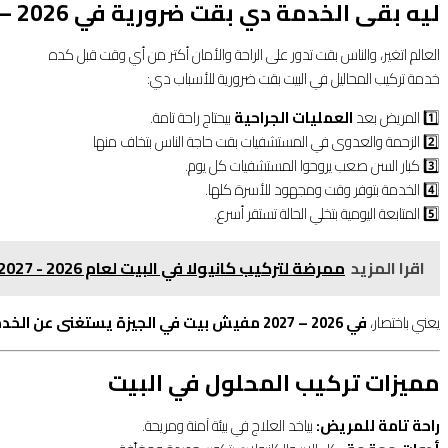
ليه بقى الخدمة دي بقت ضرورية في 2026 – 2027؟
العالم اتغير، والناس بقت تدور على الراحة والأمان أكتر من أي وقت قبل كده
خدمة تركيب المحاليل في البيت بقت ضرورية للأسباب دي:
1️⃣ المريض بعد
العمليات الجراحية
بيحتاج راحة تامة.
2️⃣ الزحمة والعدوى في المستشفيات بقت حاجة الناس بتخاف منها
3️⃣ كبار السن صعب يروحوا المستشفيات كل يوم.
4️⃣ الخدمة بتوفر وقت ومجهود للأسرة كلها.
5️⃣ المتابعة اليومية بتخلي الحالة تستقر أسرع.
اقرا المزيد
ممرضة لتركيب كانيولا في البيت لعام 2026 - 2027
يعني باختصار،
في 2026 – 2027 مفيش بيت في الجيزة يستغنى عن الخدمة دي.
مميزات تركيب المحلول في البيت
راحة تامة للمريض:
بياخد العلاج في بيئة آمنة ومريحة.