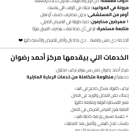
أدوات معقمة:
كل الإبر والكانيولات بتكون جديدة ومغلّفة.
مرونة في المواعيد:
نجيلك في الوقت اللي يناسبك.
أوفر من المستشفى:
بدون مصاريف كشف أو تنقل.
‍⚕️
ممرضين محترفين:
خبرة طويلة في التمريض المنزلي.
متابعة مستمرة:
لو في أي مضاعفات، بيتصرف الفريق فورًا.
الخدمة دي مش رفاهية… دي راحة بال وأمان للمريض والأسرة كلها ❤️
الخدمات اللي بيقدمها مركز أحمد رضوان
مركز أحمد رضوان مش بس بيوفر تركيب محلول،
ده بيقدّم
منظومة متكاملة من خدمات الرعاية المنزلية
:
تركيب كانيولا بشكل صحيح في البيت
إعطاء حقن العضل والوريد في المنزل
تغيير القسطرة البولية ومتابعة حالتها
العناية بقرح الفراش للمريض في المنزل
‍♂️ جليسة مسنين ورعاية كاملة بالبيت
جلسات علاج طبيعي وتأهيل بعد العمليات
متابعة دورية للحالة ومتابعة الأدوية