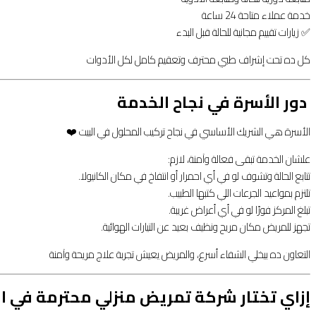
خدمة عملاء متاحة 24 ساعة
✅ زيارات تقييم مجانية للحالة قبل البدء
كل ده تحت إشراف طبي محترف وتعقيم كامل لكل الأدوات
‍‍ دور الأسرة في نجاح الخدمة
الأسرة هي الشريك الأساسي في نجاح تركيب المحلول في البيت ❤️
علشان الخدمة تبقى فعالة وآمنة، لازم:
تتابع الحالة وتشوف لو في أي احمرار أو انتفاخ في مكان الكانيولا.
تلتزم بمواعيد الجرعات اللي كتبها الطبيب.
تبلغ المركز فورًا لو في أي أعراض غريبة.
تجهز للمريض مكان مريح ونظيف بعيد عن التيارات الهوائية.
التعاون ده بيخلي الشفاء أسرع، والمريض يعيش تجربة علاج مريحة وآمنة
إزاي تختار شركة تمريض منزلي محترمة في ال