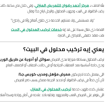
بنتُه اتصلت بـ
مركز أحمد رضوان للتمريض المنزلي
،
وفي خلال نص ساعة، كانت ا
ركبت الكانيولا في البيت، وجهزت المحلول،
والرجل ارتاح جدًا وقال:
“ولا مستشفى ولا مشاوير، الخدمة دي خلتني أتعالج وأنا في راحتي!”
القصة دي مثال بسيط على قد إيه
خدمات تركيب المحلول في البيت
بقت منقذ حقيقي للمرضى في الجيزة
يعني إيه تركيب محلول في البيت؟
تركيب المحلول ببساطة هو إننا بندي المريض
سوائل أو أدوية عن طريق الوري
ودي حاجة أساسية بعد العمليات الجراحية أو في حالات الجفاف أو الضعف العام.
اللي بيعمل كده لازم يكون
ممرض مؤهل ومدرب كويس جدًا
،
لأن أي خطأ في تركيب الكانيولا أو تحديد الجرعة ممكن يسبب ضرر للمريض.
علشان كده ظهرت خدمة
تركيب المحلول في المنزل
،
اللي بتوفر على المريض التعب والمجهود وتخليه ياخد علاجه في أمان وراحة وسط أهله.