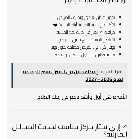
دور الأسرة هنا كبير جدًا ومؤثر
تجهيز مكان هادي ونضيف للمريض ️
التأكد من راحته النفسية أثناء الجلسة ❤️
مراقبة أي تغير في حالته بعد الجلسة.
التواصل المستمر مع فريق التمريض.
توفير كل اللي المريض محتاجه بدون توتر.
تكلفة تعليق المحلول بالمنزل في مصر
اقرا المزيد
إعطاء حقن في المنزل مصر الجديدة
لعام 2026 - 2027
الأسرة هي أول وأهم دعم في رحلة العلاج
️‍♂️ إزاي تختار مركز مناسب لخدمة المحاليل
المنزلية؟