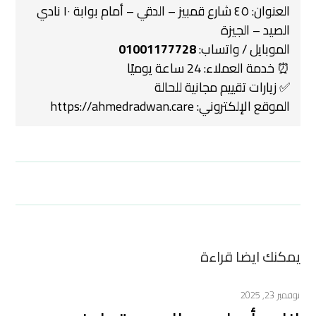
العنوان: ٤٥ شارع قمبيز – الدقي – أمام بوابة ١٠ نادي
الصيد – الجيزة
الموبايل / واتساب:
01001177728
⏰ خدمة العملاء: 24 ساعة يوميًا
✅ زيارات تقييم مجانية للحالة
الموقع الإلكتروني:
https://ahmedradwan.care
يمكنك ايضا قراءة
نوفمبر 23, 2025