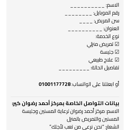
الاسم: __________
رقم الموبايل: ________
سن المريض: ____
العنوان: __________
نوع الخدمة:
☑ تمريض منزلي
☑ جليسة
☑ علاج طبيعي
تفاصيل الحالة: _________
أو ابعتلنا على الواتساب:
01001177728
بيانات التواصل الخاصة بمركز أحمد رضوان كير:
الاسم: مركز أحمد رضوان لرعاية المسنين وجليسة
المسنين والتمريض بالمنزل
الشعار: “نحن نرعى من تعب لأجلك”