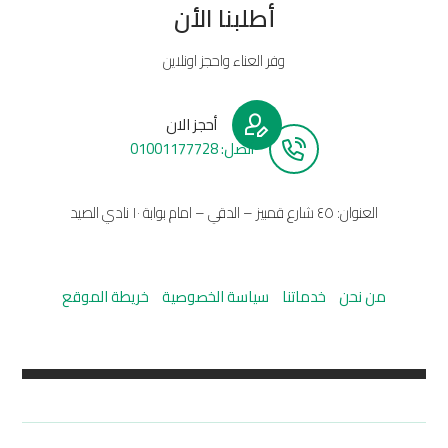
أطلبنا الأن
وفر العناء واحجز اونلاين
أحجز الان
أتصل: 01001177728
العنوان: ٤٥ شارع قمبيز – الدقي – امام بوابة ١٠ نادي الصيد
من نحن
خدماتنا
سياسة الخصوصية
خريطة الموقع