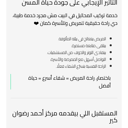
التأثير الإيجابي على جودة حياة المسن
خدمة تركيب المحاليل في البيت مش مجرد خدمة طبية،
دي راحة حقيقية للمريض وللأسرة كمان ❤️
المريض بيتعالج في بيئته المألوفة.
بيتلقى متابعة مستمرة.
بيتفادى التوتر والخوف من المستشفيات.
التواصل أسهل مع الممرضة والأسرة.
الراحة النفسية بتسرّع الشفاء فعلًا.
باختصار، راحة المريض = شفاء أسرع = حياة
أفضل
المستقبل اللي بيقدمه مركز أحمد رضوان
كير