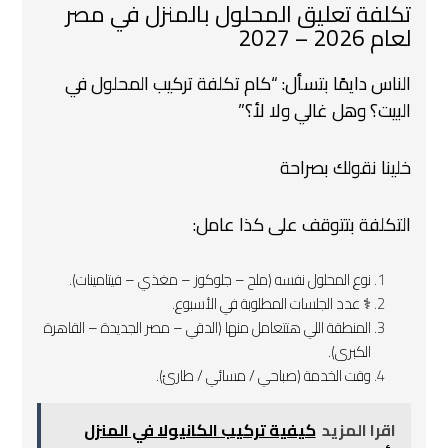
تكلفة تعليق المحلول بالمنزل في مصر
لعام 2026 – 2027
الناس دايمًا بتسأل:
“كام تكلفة تركيب المحلول في
البيت؟ وهل غالي ولا لأ؟”
خلينا نقولك بصراحة
التكلفة بتتوقف على كذا عامل:
نوع المحلول نفسه (ملح – جلوكوز – مغذي – فيتامينات).
‍⚕️ عدد الجلسات المطلوبة في الأسبوع.
المنطقة اللي هتتعامل منها (الدقي – مصر الجديدة – القاهرة
الكبرى).
وقت الخدمة (صباحي / مسائي / طارئ).
اقرا المزيد
كيفية تركيب الكانيولا في المنزل