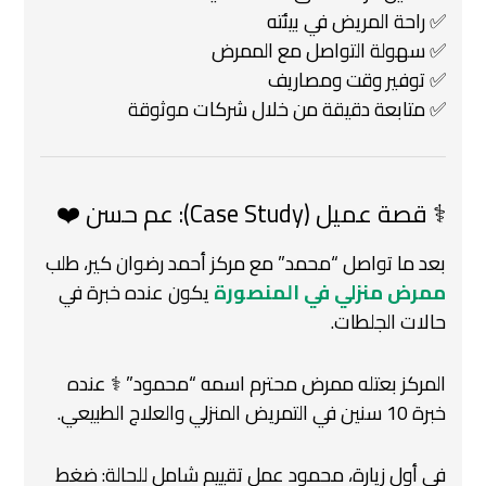
✅ راحة المريض في بيئته
✅ سهولة التواصل مع الممرض
✅ توفير وقت ومصاريف
✅ متابعة دقيقة من خلال شركات موثوقة
‍⚕️ قصة عميل (Case Study): عم حسن ❤️
بعد ما تواصل “محمد” مع مركز أحمد رضوان كير،
طلب
ممرض منزلي في المنصورة
يكون عنده خبرة في
حالات الجلطات.
المركز بعتله ممرض محترم اسمه “محمود” ‍⚕️
عنده
خبرة 10 سنين في التمريض المنزلي والعلاج الطبيعي.
في أول زيارة، محمود عمل تقييم شامل للحالة:
ضغط