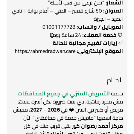
الشعار:
“نحن نرعى من تعب لأجلك”
العنوان:
٤٥ شارع قمبيز – الدقي – أمام بوابة ١٠ نادي
الصيد – الجيزة
الموبايل / واتساب:
01001177728
⏰
خدمة العملاء:
24 ساعة يوميًا
✅
زيارات تقييم مجانية للحالة
الموقع الإلكتروني:
https://ahmedradwan.care
الختام
خدمة
التمريض المنزلي في جميع المحافظات
مش مجرد رفاهية،
دي بقت ضرورة لكل أسرة عندها
مريض أو كبير في السن ❤️
في
2026 – 2027
، مفيش
حاجة اسمها “مافيش خدمة في محافظتي”،
لأن
مركز أحمد رضوان كير
بقى قريب منك في كل
مكان
“نحن نرعى من تعب لأجلك”
لأن الراحة