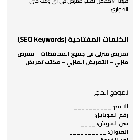
طبعًا ✅ ممكن تطلب ممرض في أي وقت حتى
الطوارئ.
الكلمات المفتاحية (SEO Keywords):
تمريض منزلي في جميع المحافظات – ممرض
منزلي – التمريض المنزلي – مكتب تمريض
نموذج الحجز
الاسم:
__________
رقم الموبايل:
________
سن المريض:
____
العنوان:
__________