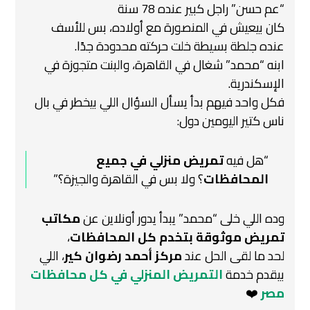
“عم حسن” راجل كبير عنده 78 سنة
كان بيعيش في المنصورة مع أولاده، بس للأسف
عنده جلطة بسيطة خلت حركته محدودة جدًا.
ابنه “محمد” شغال في القاهرة، والبنت متجوزة في
الإسكندرية.
فكل واحد فيهم بدأ يسأل السؤال اللي بيخطر في بال
ناس كتير اليومين دول:
“هل فيه
تمريض منزلي في جميع
المحافظات
؟ ولا بس في القاهرة والجيزة؟”
وده اللي خلى “محمد” يبدأ يدور أونلاين عن
مكاتب
تمريض موثوقة بتخدم كل المحافظات
،
لحد ما لقى الحل عند
مركز أحمد رضوان كير
، اللي
بيقدم خدمة
التمريض المنزلي في كل محافظات
مصر
❤️