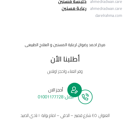
جليسة مسنين
ahmedradwan.care
رعاية مسنين
ahmedradwan.care
darelrahma.com
مركز احمد رضوان لرعاية المسنين و العلاج الطبيعى
أطلبنا الأن
وفر العناء واحجز اونلاين
أحجز الان
أتصل: 01001177728
العنوان: ٤٥ شارع قمبيز – الدقي – امام بوابة ١٠ نادي الصيد