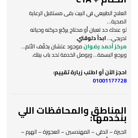
العلاج الطبيعي في البيت بقى مستقبل الرعاية
الصحية…
لو عندك حد تعبان أو محتاج يرجّع حركته وحياته
تدريجي…
ابدأ دلوقتي
.
مركز أحمد رضوان
موجود علشان يخفّف الألم…
ويرجع البسمة… ويوصل الخدمة لحد باب بيتك.
احجز الآن أو اطلب زيارة تقييم:
01001177728
المناطق والمحافظات اللي
بنخدمها:
الجيزة – الدقي – المهندسين – العجوزة – الهرم –