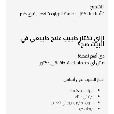
التشجيع
“يلّا يا بابا نكمّل الجلسة النهارده” تعمل فرق كبير.
إزاي تختار طبيب علاج طبيعي في
البيت صح؟
دي أهم نقطة!
مش أي حد ماسك شنطة بقى دكتور.
اختار الطبيب على أساس:
شهادات معتمدة
خبرة في حالتك
أسلوب محترم ومريح في التعامل
تقييمات كويسة