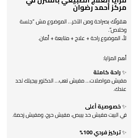
مزايا العلاج الطبيعي بالمنزل في
مركز أحمد رضوان
هقولّك بصراحة ومن الآخر… الموضوع مش “جلسة
وخلاص”.
لأ، الموضوع راحة + علاج + متابعة + أمان.
أهم المزايا:
✨
راحة كاملة
مفيش مواصلات… مفيش تعب… الدكتور بيجيلك لحد
عندك.
✨
خصوصية أعلى
في البيت مفيش حد بيبص، مفيش حرج، ومفيش زحمة.
✨
تركيز فردي 100%