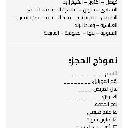
فيصل – أكتوبر – الشيخ زايد
المعادي – حلوان – القاهرة الجديدة – التجمع
الخامس – مدينة نصر – مصر الجديدة – عين شمس –
العباسية – وسط البلد
القليوبية – بنها – المنوفية – الشرقية
نموذج الحجز:
الاسم: __________
رقم الموبايل: ________
سن المريض: ____
العنوان: __________
نوع الخدمة:
☑ علاج طبيعي
☑ تمارين تقوية
☑ تأهيل بعد الجراحة