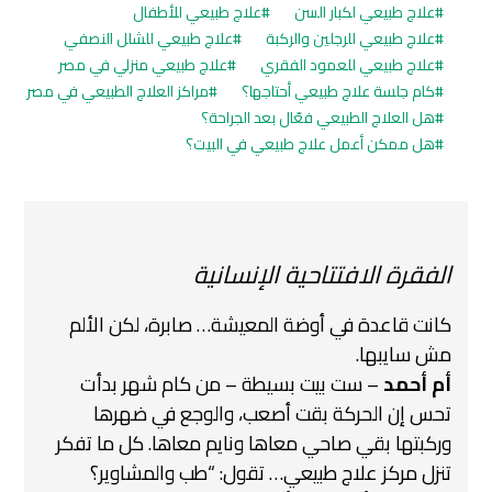
علاج طبيعي لكبار السن
علاج طبيعي للأطفال
علاج طبيعي للرجلين والركبة
علاج طبيعي للشلل النصفي
علاج طبيعي للعمود الفقري
علاج طبيعي منزلي في مصر
كام جلسة علاج طبيعي أحتاجها؟
مراكز العلاج الطبيعي في مصر
هل العلاج الطبيعي فعّال بعد الجراحة؟
هل ممكن أعمل علاج طبيعي في البيت؟
الفقرة الافتتاحية الإنسانية
كانت قاعدة في أوضة المعيشة… صابرة، لكن الألم
مش سايبها.
أم أحمد
– ست بيت بسيطة – من كام شهر بدأت
تحس إن الحركة بقت أصعب، والوجع في ضهرها
وركبتها بقي صاحي معاها ونايم معاها. كل ما تفكر
تنزل مركز علاج طبيعي… تقول:
“طب والمشاوير؟