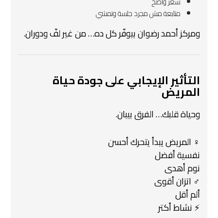
سعر واضح
متابعة مش مجرد جلسة وتمشي
ومركز أحمد رضوان بيوفّر كل ده… من غير لفّ ودوران.
التأثير الإيجابي على جودة حياة
المريض
وحياة قلبك… الفرق بيبان.
‍♀️ المريض يبدأ يتحرك أحسن
نفسية أفضل
نوم أهدى
‍♂️ اتزان أقوى
ألم أقل
⚡ نشاط أكتر