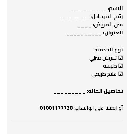
الاسم:
__________
رقم الموبايل:
________
سن المريض:
____
العنوان:
__________
نوع الخدمة:
☑ تمريض منزلي
☑ جليسة
☑ علاج طبيعي
تفاصيل الحالة:
_________
أو ابعتلنا على الواتساب:
01001177728