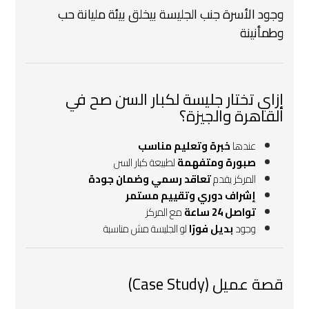
وجود الأسرة جنب الجليسة بيخلق بيئة مليانة حب
وطمأنينة
إزاي تختار
جليسة لكبار السن
صح في
القاهرة والجيزة؟
عندها
خبرة وتعليم مناسب
صبورة ومتفهمة
لطبيعة كبار السن
المركز يقدم
تعاقد رسمي وضمان جودة
إشراف دوري وتقييم مستمر
تواصل 24 ساعة
مع المركز
وجود
بديل فورًا
لو الجليسة مش مناسبة
قصة عميل (Case Study)