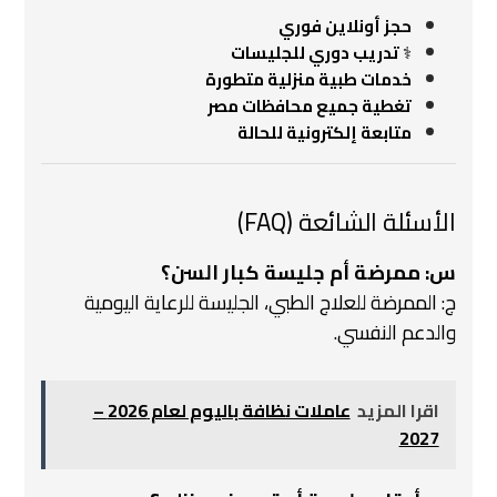
حجز أونلاين فوري
‍⚕️
تدريب دوري للجليسات
خدمات طبية منزلية متطورة
تغطية جميع محافظات مصر
متابعة إلكترونية للحالة
الأسئلة الشائعة (FAQ)
س: ممرضة أم جليسة كبار السن؟
ج: الممرضة للعلاج الطبي، الجليسة للرعاية اليومية
والدعم النفسي.
اقرا المزيد
عاملات نظافة باليوم لعام 2026 –
2027