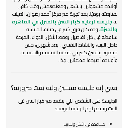
أولاده مشغولين بالشغل ومعندهمش وقت كافي
لمتابعته يوميًا. بعد تجربة مع مركز أحمد رضوان، اتعينت
له
جليسة لرعاية كبار السن بالمنزل في القاهرة
والجيزة
،
وده كان فرق كبير في حياته. الجليسة
ساعدته في كل تفاصيل يومه: الأكل، الدواء، الحركة
داخل البيت، والنشاط النفسي . بعد شهرين، حس
محمود بتحسن كبير في صحته النفسية والجسدية،
وأولاده أصبحوا مطمئنين جدًا.
يعني إيه جليسة مسنين وليه بقت ضرورية؟
الجليسة هي الشخص اللي بيقعد مع كبار السن في
البيت ويقدم لهم الرعاية اليومية:
️ مساعدة في الأكل والشرب