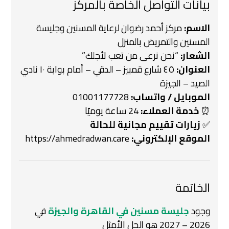
بيانات التواصل الخاصة بالمركز
الاسم:
مركز أحمد رضوان لرعاية المسنين وجليسة
المسنين والتمريض بالمنزل
الشعار:
“نحن نرعى من تعب لأجلك”
العنوان:
٤٥ شارع قمبيز – الدقي – أمام بوابة ١٠ نادي
الصيد – الجيزة
الموبايل / واتساب:
01001177728
⏰
خدمة العملاء:
24 ساعة يوميًا
✅
زيارات تقييم مجانية للحالة
الموقع الإلكتروني:
https://ahmedradwan.care
الخاتمة
وجود
جليسة مسنين في القاهرة والجيزة
في
2026 – 2027 هو الحل الأمثل