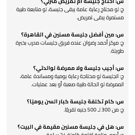
س: أحتاج جليسة أم تمريض منزلي؟
ج: لو محتاج رعاية عامة يبقى جليسة، لو متابعة طبية
مستمرة يبقى تمريض.
س: مين أفضل جليسة مسنين في القاهرة؟
ج: مركز أحمد رضوان عنده فريق جليسات مدرب بخبرة
طويلة.
س: أجيب جليسة ولا ممرضة لوالدتي؟
ج: الجليسة لو محتاجة رعاية يومية ومساندة عامة،
الممرضة لو الحالة طبية صعبة أو بعد عمليات.
س: كام تكلفة جليسة كبار السن يوميًا؟
ج: من 300 لـ 500 جنيه تقريبًا.
س: هل في جليسة مسنين مقيمة في البيت؟
ج: أيوه، متاحة إقامة كاملة 24 ساعة.