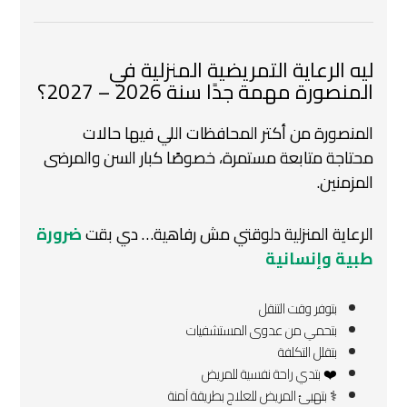
ليه الرعاية التمريضية المنزلية في
المنصورة مهمة جدًا سنة 2026 – 2027؟
المنصورة من أكتر المحافظات اللي فيها حالات
محتاجة متابعة مستمرة،
خصوصًا كبار السن والمرضى
المزمنين.
الرعاية المنزلية دلوقتي مش رفاهية…
دي بقت
ضرورة
طبية وإنسانية
بتوفر وقت التنقل
بتحمي من عدوى المستشفيات
بتقلل التكلفة
❤️ بتدي راحة نفسية للمريض
‍⚕️ بتهيئ المريض للعلاج بطريقة آمنة