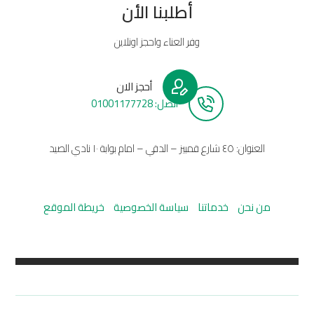
أطلبنا الأن
وفر العناء واحجز اونلاين
أحجز الان
أتصل: 01001177728
العنوان: ٤٥ شارع قمبيز – الدقي – امام بوابة ١٠ نادي الصيد
من نحن
خدماتنا
سياسة الخصوصية
خريطة الموقع