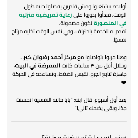
أولاده بيشتغلوا ومش قادرين يفضلوا جنبه طول
الوقت،
فبدأوا يدوروا على
رعاية تمريضية منزلية
في المنصورة
تكون مضمونة،
تقدم له الخدمة باحتراف، وفي نفس الوقت تخليه مرتاح
نفسيًا.
وهنا جربوا يتواصلوا مع
مركز أحمد رضوان كير
…
وخلال أقل من ٣ ساعات كانت
الممرضة في البيت
،
جاهزة تتابع الجرح، تقيس الضغط، وتساعده في الحركة
❤️
بعد أول أسبوع، قال ابنه:
“بابا حالته النفسية اتحسنت
جدًا، وبقى يضحك تاني!”
يعني إيه رعاية تمريضية منزلية؟