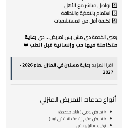
4️⃣ تواصل مباشر مع الأهل
5️⃣ اهتمام بالتغذية والنظافة
6️⃣ تكلفة أقل من المستشفيات
يعني الخدمة دي مش بس تمريض…
دي
رعاية
متكاملة فيها حب وإنسانية قبل الطب
❤️
اقرا المزيد
رعاية مسنين في المنزل لعام 2026 -
2027
️ أنواع خدمات التمريض المنزلي
‍⚕️ تمريض يومي (زيارات محددة)
‍⚕️ تمريض مقيم (إقامة دائمة في البيت)
تركيب محاليل وحقن