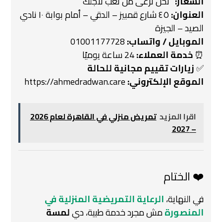
الشعار:
“نحن نرعى من تعب لأجلك”
العنوان:
٤٥ شارع قمبيز – الدقي – أمام بوابة ١٠ نادي
الصيد – الجيزة
الموبايل / واتساب:
01001177728
⏰
خدمة العملاء:
24 ساعة يوميًا
✅
زيارات تقييم مجانية للحالة
الموقع الإلكتروني:
https://ahmedradwan.care
اقرا المزيد
تمريض منزلي في القاهرة لعام 2026
– 2027
❤️ الختام
في النهاية،
الرعاية التمريضية المنزلية في
المنصورة
مش مجرد خدمة طبية،
دي
لمسة