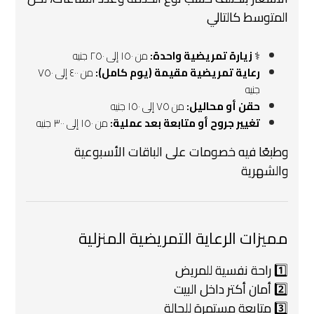
المتوسط كالتالي
‍⚕️
زيارة تمريضية واحدة:
من ١٥٠ إلى ٢٥٠ جنيه
رعاية تمريضية مقيمة (يوم كامل):
من ٤٠٠ إلى ٧٥٠
جنيه
حقن أو محاليل:
من ٧٥ إلى ١٥٠ جنيه
تغيير جروح أو متابعة بعد عملية:
من ١٥٠ إلى ٣٠٠ جنيه
وطبعًا فيه خصومات على الباقات الأسبوعية
والشهرية
مميزات الرعاية التمريضية المنزلية
1️⃣ راحة نفسية للمريض
2️⃣ أمان أكتر داخل البيت
3️⃣ متابعة مستمرة للحالة