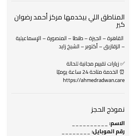
المناطق اللي بيخدمها مركز أحمد رضوان
كير
️ القاهرة – الجيزة – طنطا – المنصورة – الإسماعيلية
– الزقازيق – أكتوبر – الشيخ زايد
✅ زيارات تقييم مجانية للحالة
⏰ الخدمة متاحة 24 ساعة يوميًا
https://ahmedradwan.care
نموذج الحجز
الاسم:
__________
رقم الموبايل:
________