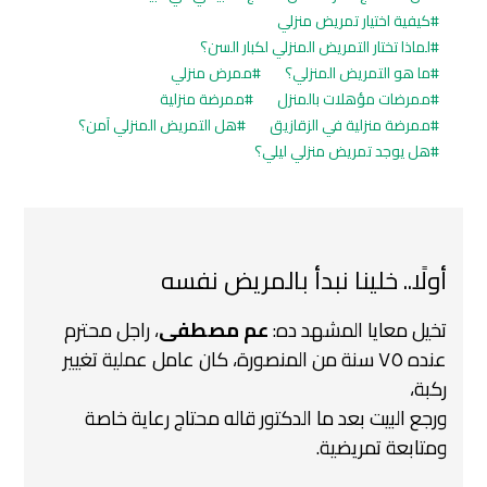
كيفية اختيار تمريض منزلي
لماذا تختار التمريض المنزلي لكبار السن؟
ما هو التمريض المنزلي؟
ممرض منزلي
ممرضات مؤهلات بالمنزل
ممرضة منزلية
ممرضة منزلية في الزقازيق
هل التمريض المنزلي آمن؟
هل يوجد تمريض منزلي ليلي؟
أولًا.. خلينا نبدأ بالمريض نفسه
تخيل معايا المشهد ده:
عم مصطفى
، راجل محترم
عنده ٧٥ سنة من المنصورة، كان عامل عملية تغيير
ركبة،
ورجع البيت بعد ما الدكتور قاله محتاج رعاية خاصة
ومتابعة تمريضية.