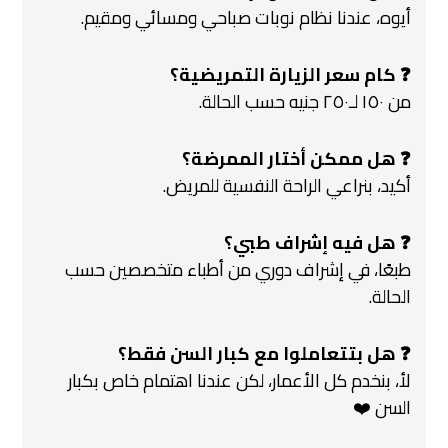
أيوه، عندنا نظام نوبات صباحي ومسائي ومقيم.
❓ كام سعر الزيارة التمريضية؟
من ١٥٠ لـ٢٥٠ جنيه حسب الحالة.
❓ هل ممكن أختار الممرضة؟
أكيد، بنراعي الراحة النفسية للمريض.
❓ هل فيه إشراف طبي؟
طبعًا، في إشراف دوري من أطباء متخصصين حسب
الحالة.
❓ هل بتتعاملوا مع كبار السن فقط؟
لأ، بنخدم كل الأعمار، لكن عندنا اهتمام خاص بكبار
السن ❤️