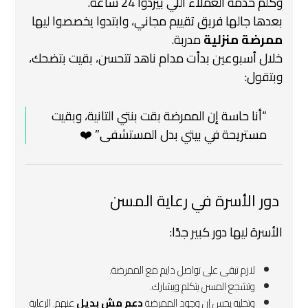
وكلم خدمة العملاء اللي بيردوا 24 ساعة.
بعدها جالها فريق تقييم مجاني، وابتدوا يخصصوا ليها
ممرضة منزلية
مدربة.
خلال أسبوعين بدأت مدام ناهد تتحسن، بقيت بتضحك،
وبتقول:
“أنا حاسة إن الممرضة بقت بنتي التانية، وبقيت
مستريحة في بيتي بدل المستشفى.” ❤️
‍‍‍ دور الأسرة في رعاية المسن
الأسرة ليها دور كبير جدًا:
لازم تبقى على تواصل دايم مع الممرضة.
وتشجع المسن يتكلم ويشارك.
وتخليه يحس إن وجود الممرضة
دعم مش بديل
عنهم.
الرعاية