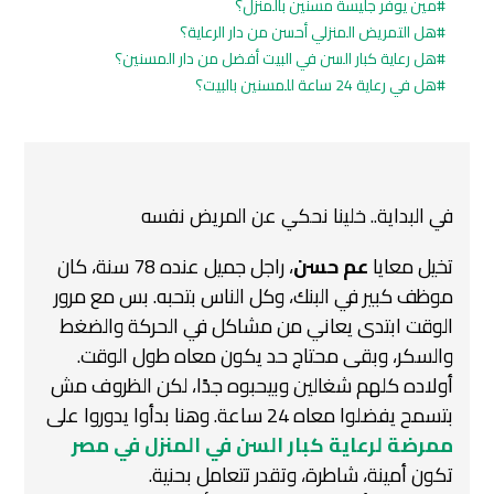
مين يوفر جليسة مسنين بالمنزل؟
هل التمريض المنزلي أحسن من دار الرعاية؟
هل رعاية كبار السن في البيت أفضل من دار المسنين؟
هل في رعاية 24 ساعة للمسنين بالبيت؟
في البداية.. خلينا نحكي عن المريض نفسه
تخيل معايا
عم حسن
، راجل جميل عنده 78 سنة، كان
موظف كبير في البنك، وكل الناس بتحبه. بس مع مرور
الوقت ابتدى يعاني من مشاكل في الحركة والضغط
والسكر، وبقى محتاج حد يكون معاه طول الوقت.
أولاده كلهم شغالين وبيحبوه جدًا، لكن الظروف مش
بتسمح يفضلوا معاه 24 ساعة. وهنا بدأوا يدوروا على
ممرضة لرعاية كبار السن في المنزل في مصر
تكون أمينة، شاطرة، وتقدر تتعامل بحنية.