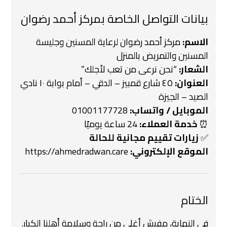
بيانات التواصل الخاصة بمركز أحمد رضوان
الاسم:
مركز أحمد رضوان لرعاية المسنين وجليسة
المسنين والتمريض بالمنزل
الشعار:
“نحن نرعى من تعب لأجلك”
العنوان:
٤٥ شارع قمبيز – الدقي – أمام بوابة ١٠ نادي
الصيد – الجيزة
الموبايل / واتساب:
01001177728
⏰
خدمة العملاء:
24 ساعة يوميًا
✅
زيارات تقييم مجانية للحالة
الموقع الإلكتروني:
https://ahmedradwan.care
الختام
في النهاية، مفيش أغلى من راحة وسلامة أهلنا الكبار.