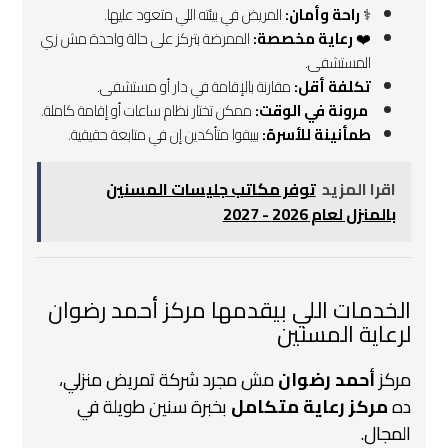
‍⚕️
راحة وأمان:
المريض في بيئته اللي متعود عليها.
❤️
رعاية مخصصة:
الممرضة بتركز على حالة واحدة مش زي
المستشفى.
تكلفة أقل:
مقارنة بالإقامة في دار أو مستشفى.
️
مرونة في الوقت:
ممكن تختار نظام ساعات أو إقامة كاملة.
طمأنينة للأسرة:
بيبقوا متأكدين إن في متابعة حقيقية.
اقرا المزيد
توفر مكاتب جليسات المسنين
بالمنزل لعام 2026 - 2027
الخدمات اللي بيقدمها مركز أحمد رضوان
لرعاية المسنين
مركز
أحمد رضوان
مش مجرد شركة تمريض منزلي،
ده
مركز رعاية متكامل
بخبرة سنين طويلة في
المجال.