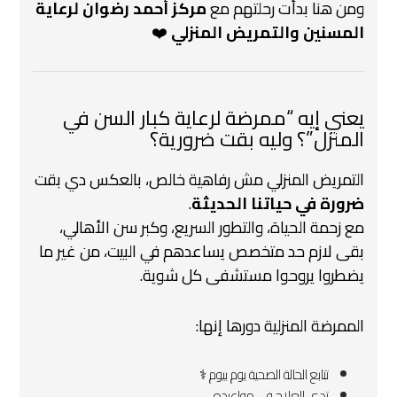
ومن هنا بدأت رحلتهم مع
مركز أحمد رضوان لرعاية
المسنين والتمريض المنزلي
❤️
يعني إيه “ممرضة لرعاية كبار السن في
المنزل”؟ وليه بقت ضرورية؟
التمريض المنزلي مش رفاهية خالص، بالعكس دي بقت
ضرورة في حياتنا الحديثة
.
مع زحمة الحياة، والتطور السريع، وكبر سن الأهالي،
بقى لازم حد متخصص يساعدهم في البيت، من غير ما
يضطروا يروحوا مستشفى كل شوية.
الممرضة المنزلية دورها إنها:
تتابع الحالة الصحية يوم بيوم ‍⚕️
تدي العلاج في مواعيده