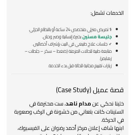
الخدمات تشمل:
‍⚕️ تمريض منزلي متخصص 24 ساعة أو بالنظام الجزئي.
جليسة مسنين
بخبرة إنسانية وصبر وحنان.
‍♂️ جلسات علاج طبيعي في البيت بإشراف أخصائيين.
متابعة طبية للحالات المزمنة (ضغط – سكر – جلطات –
زهايمر).
زيارات تقييم مجانية للحالة قبل بدء الخدمة.
قصة عميل (Case Study)
خلينا نحكي عن
مدام ناهد
، ست محترمة في
الستينات كانت بتعاني من خشونة في الركب وصعوبة
في الحركة.
ابنها شاف إعلان مركز أحمد رضوان على الفيسبوك،