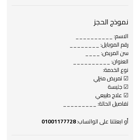
نموذج الحجز
الاسم: __________
رقم الموبايل: ________
سن المريض: ____
العنوان: __________
نوع الخدمة:
☑ تمريض منزلي
☑ جليسة
☑ علاج طبيعي
تفاصيل الحالة: _________
أو ابعتلنا على الواتساب:
01001177728