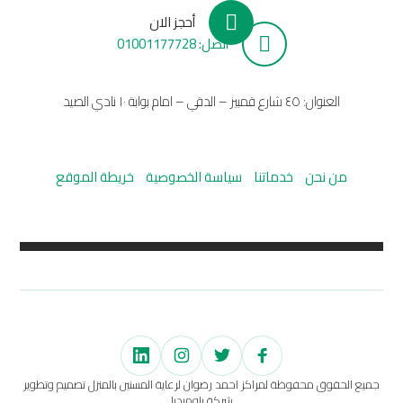
أحجز الان
أتصل: 01001177728
العنوان: ٤٥ شارع قمبيز – الدقي – امام بوابة ١٠ نادي الصيد
من نحن
خدماتنا
سياسة الخصوصية
خريطة الموقع
جميع الحقوق محفوظة لمراكز احمد رضوان لرعاية المسنين بالمنزل تصميم وتطوير
شركة بلوميديا