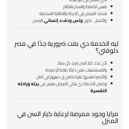
تقيس الضغط والسكر بانتظام
تساعد المريض في الحركة والنظافة الشخصية
والأهم… تكون
ونس ودفء إنساني
للمسن
ليه الخدمة دي بقت ضرورية جدًا في مصر
دلوقتي؟
لأن عدد كبار السن بيزيد كل سنة.
والمستشفيات مش دايمًا متاحة أو مريحة.
والأسرة نفسها عايزة تطمن إن حبيبهم في أمان.
وكمان الخدمة دي بتخلي المريض يعيش في
بيته وراحته
النفسية
.
مزايا وجود ممرضة لرعاية كبار السن في
المنزل