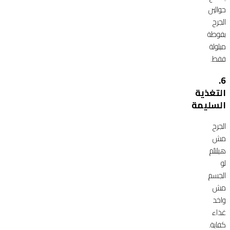
حوالين
الجرح
بفوطة
مبلولة
فقط.
6.
التغذية
السليمة
الجرح
مش
هيلتئم
لو
الجسم
مش
واخد
غذاء
كفاية.