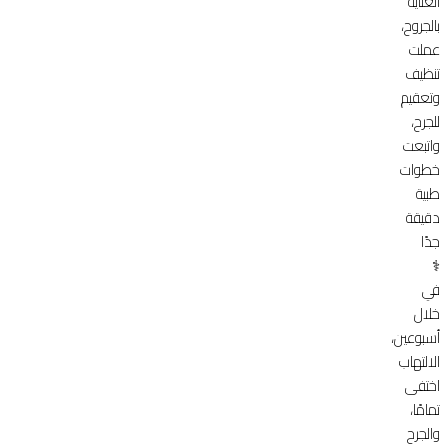
العناية
بالجروح،
عملت
تنظيف
وتعقيم
للجرح،
واتبعت
خطوات
طبية
دقيقة
جدًا
‍⚕️
في
خلال
أسبوعين،
الالتهاب
اختفى
تمامًا،
والجرح