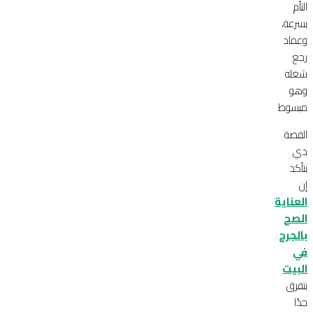
التأم
بسرعة،
وعماد
رجع
شغله
وهو
مبسوط
القصة
دي
بتأكد
إن
العناية
الصح
بالجرح
في
البيت
بتفرق
جدًا