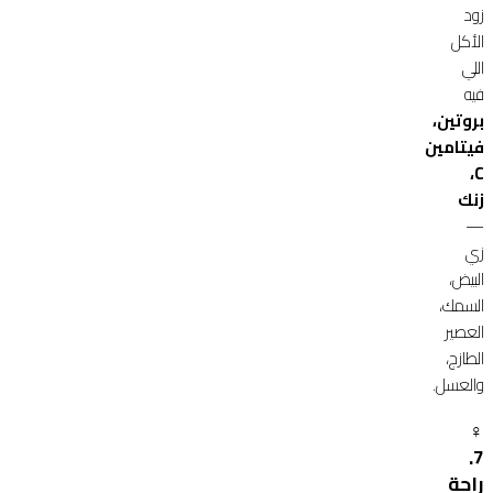
زود
الأكل
اللي
فيه
بروتين،
فيتامين
C،
زنك
—
زي
البيض،
السمك،
العصير
الطازج،
والعسل.
‍♀️
7.
راحة