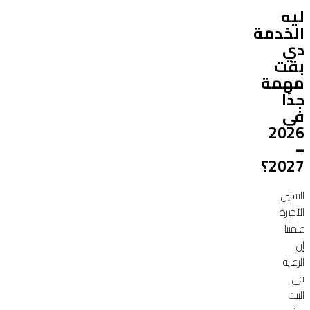
ليه
الخدمة
دي
بقت
مهمة
جدًا
في
2026
–
2027؟
السنين
الأخيرة
علمتنا
إن
الرعاية
في
البيت