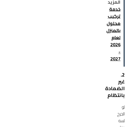
المزيد
خدمة
تركيب
محلول
بالمنزل
لعام
2026
-
2027
2.
غير
الضمادة
بانتظام
لو
الجرح
لسه