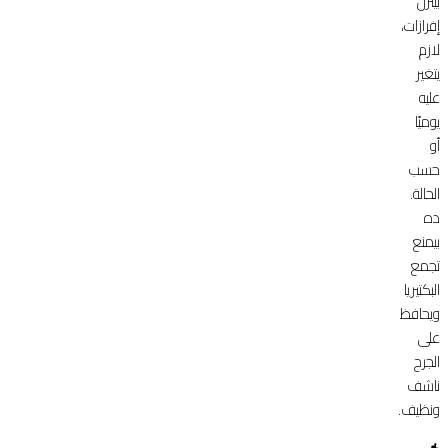
بينزل
إفرازات،
لازم
يتغير
عليه
يوميًا
أو
حسب
الحالة.
ده
بيمنع
تجمع
البكتيريا
ويحافظ
على
الجرح
ناشف
ونظيف.