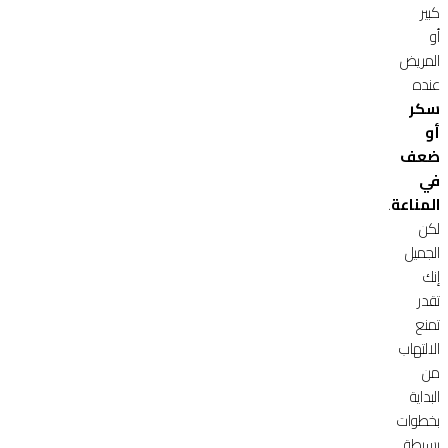
كبير
أو
المريض
عنده
سكر
أو
ضعف
في
المناعة
.
لكن
الجميل
إنك
تقدر
تمنع
الالتهاب
من
البداية
بخطوات
بسيطة