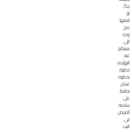
جدًا،
لو
اتبعتها
صح.
وده
اللي
هنتكلم
عنه
النهارده
خطوة
بخطوة،
عشان
نحافظ
على
سلامة
المريض
في
البيت