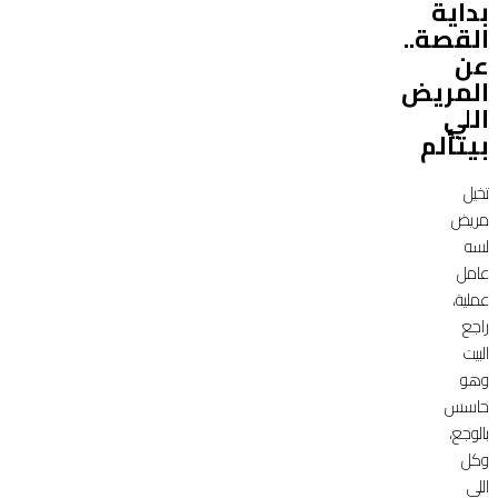
بداية
القصة..
عن
المريض
اللي
بيتألم
تخيل
مريض
لسه
عامل
عملية،
راجع
البيت
وهو
حاسس
بالوجع،
وكل
اللي