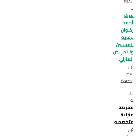
اتصلوا
بـ
مركز
أحمد
رضوان
لرعاية
المسنين
والتمريض
المنزلي
في
مصر
الجديدة.
جت
له
ممرضة
منزلية
متخصصة
في