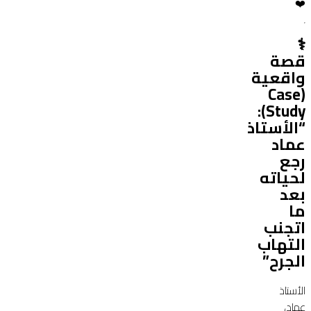
❤️
‍⚕️
قصة
واقعية
(Case
Study):
“الأستاذ
عماد
رجع
لحياته
بعد
ما
اتجنب
التهاب
الجرح”
الأستاذ
عماد،