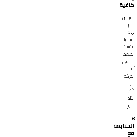
كافية
المريض
لازم
يرتاح
جسديًا
ونفسيًا.
الضغط
النفسي
أو
الحركة
الزايدة
بتأخر
التئام
الجرح.
8.
المتابعة
مع