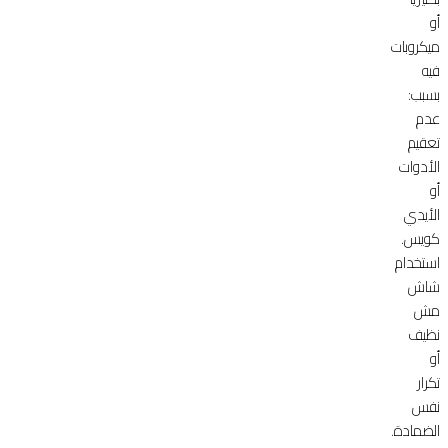
أو
ميكروبات
فيه
بسبب:
عدم
تعقيم
الأدوات
أو
الأيدي
كويس.
استخدام
شاش
مش
نظيف
أو
تكرار
نفس
الضمادة.