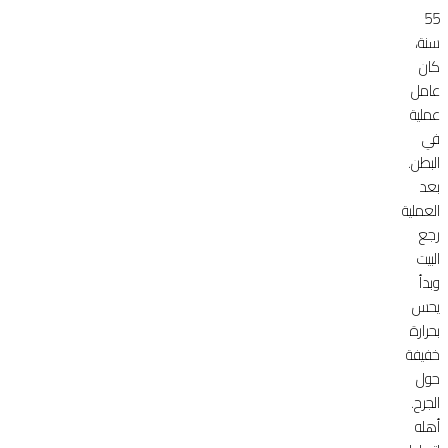
55
سنة،
كان
عامل
عملية
في
البطن.
بعد
العملية
رجع
البيت
وبدأ
يحس
بحرارة
خفيفة
حول
الجرح.
أهله