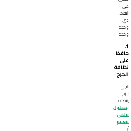
على
النقاط
دي
واحدة
واحدة
1.
حافظ
على
نظافة
الجرح
الجرح
لازم
يتنضف
بمحلول
ملحي
معقم
أو