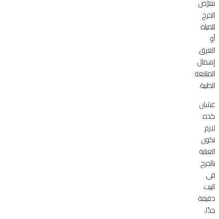
تعرّض
الجرح
للمياه
أو
العرق.
إهمال
المتابعة
الطبية.
عشان
كده
لازم
تكون
العناية
بالجرح
في
البيت
دقيقة
جدًا،