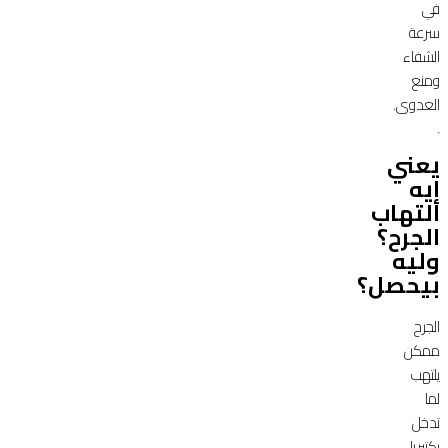
في
سرعة
الشفاء
ومنع
العدوى.
يعني
إيه
التهاب
الجرح؟
وليه
بيحصل؟
الجرح
ممكن
يلتهب
لما
تدخل
بكتيريا