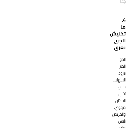
جدًا.
4.
ما
تخليش
الجرح
يعرق
الجو
الحار
بيزود
الالتهاب.
حاول
تخلي
المكان
مهوي،
والمريض
يلبس
ملابس