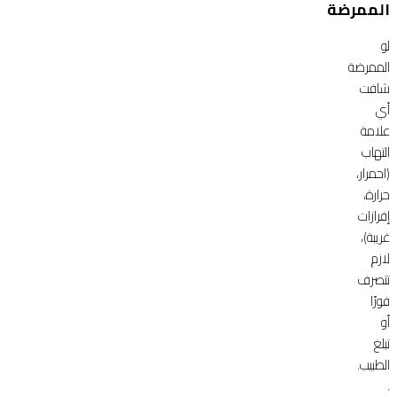
الممرضة
لو
الممرضة
شافت
أي
علامة
التهاب
(احمرار،
حرارة،
إفرازات
غريبة)،
لازم
تتصرف
فورًا
أو
تبلغ
الطبيب.