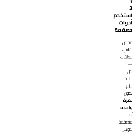
‍⚕️
3.
استخدم
أدوات
معقمة
مقص،
شاش،
جوانتيات
—
كل
حاجة
لازم
تكون
لمرة
واحدة
أو
متعقمة
كويس