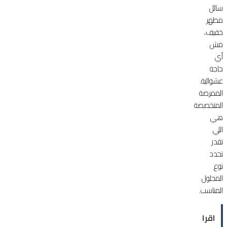
سائل
مطهر
خفيف،
مش
أي
حاجة
عشوائية.
الممرضة
المتخصصة
هي
اللي
تقدر
تحدد
نوع
المحلول
المناسب.
اقرا