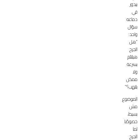
بيدور
في
دماغه
سؤال
واحد:
“هل
الجرح
هيلتئم
بسرعة
ولا
ممكن
يلتهب؟”
الموضوع
مش
بسيط،
خصوصًا
لما
الجرح