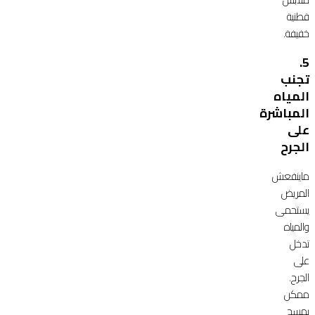
قطنية
خفيفة.
5.
تجنب
المياه
المباشرة
على
الجرح
ماينفعش
المريض
يستحمى
والمياه
تدخل
على
الجرح.
ممكن
يمسح