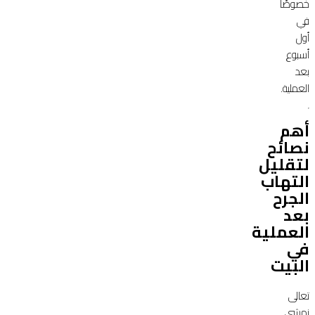
خصوصًا
في
أول
أسبوع
بعد
العملية.
أهم
نصائح
لتقليل
التهاب
الجرح
بعد
العملية
في
البيت
تعالى
نمشي