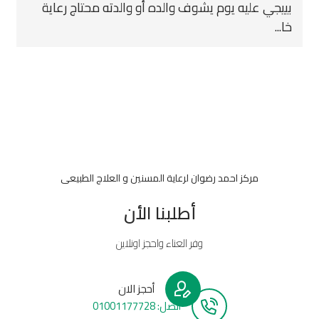
بييجي عليه يوم يشوف والده أو والدته محتاج رعاية
خا...
مركز احمد رضوان لرعاية المسنين و العلاج الطبيعى
أطلبنا الأن
وفر العناء واحجز اونلاين
أحجز الان
أتصل: 01001177728