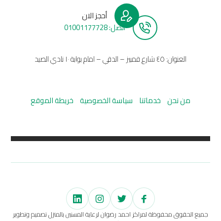
أحجز الان
أتصل: 01001177728
العنوان: ٤٥ شارع قمبيز – الدقي – امام بوابة ١٠ نادي الصيد
من نحن
خدماتنا
سياسة الخصوصية
خريطة الموقع
جميع الحقوق محفوظة لمراكز احمد رضوان لرعاية المسنين بالمنزل تصميم وتطوير