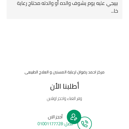
بييجي عليه يوم يشوف والده أو والدته محتاج رعاية
خا...
مركز احمد رضوان لرعاية المسنين و العلاج الطبيعى
أطلبنا الأن
وفر العناء واحجز اونلاين
أحجز الان
أتصل: 01001177728