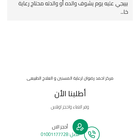
بييجي عليه يوم يشوف والده أو والدته محتاج رعاية
خا...
مركز احمد رضوان لرعاية المسنين و العلاج الطبيعى
أطلبنا الأن
وفر العناء واحجز اونلاين
أحجز الان
أتصل: 01001177728