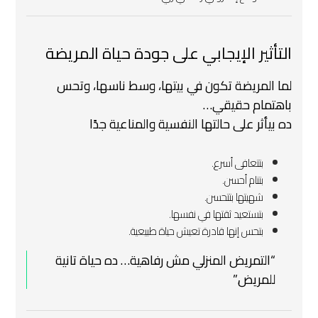
التأثير الإيجابي على جودة حياة المريضة
لما المريضة تكون في بيتها، وسط ناسها، وتحس
باهتمام حقيقي…
ده بيأثر على حالتها النفسية والمناعية جدًا
بتتعافى أسرع.
بتنام أحسن.
شهيتها بتتحسن.
بتستعيد ثقتها في نفسها.
بتحس إنها قادرة تعيش حياة طبيعية.
“التمريض المنزلي مش رفاهية… ده حياة تانية
للمريض.”