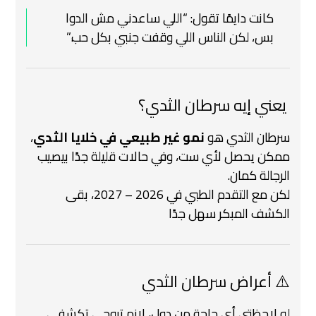
كانت دايمًا تقول: “اللي ساعدني مش الدوا
بس، لكن الناس اللي وقفت جنبي بكل حب.”
️ يعني إيه سرطان الثدي؟
سرطان الثدي هو
نمو غير طبيعي في خلايا الثدي
،
ممكن يحصل لأي ست، وفي حالات قليلة جدًا بيصيب
الرجالة كمان.
لكن مع التقدم الطبي في 2026 – 2027، بقى
الكشف المبكر سهل جدًا
⚠️ أعراض سرطان الثدي
لو لاحظتي أي حاجة من دول، لازم تروحي تكشفي