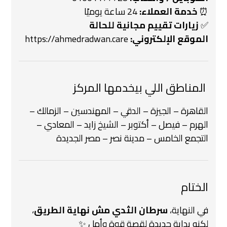
⏰
خدمة العملاء:
24 ساعة يوميًا
✅
زيارات تقييم مجانية للحالة
الموقع الإلكتروني:
https://ahmedradwan.care
️ المناطق اللي بيخدمها المركز
القاهرة – الجيزة – الدقي – المهندسين – الزمالك –
الهرم – فيصل – أكتوبر – الشيخ زايد – المعادي –
التجمع الخامس – مدينة نصر – مصر الجديدة
الختام
في النهاية،
سرطان الثدي مش نهاية الطريق
،
لكنه بداية جديدة لقصة قوة وأمل ✨