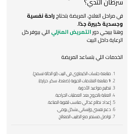
سرطان الثدي؟
في مراحل العلاج، المريضة بتحتاج
راحة نفسية
وجسدية كبيرة جدًا
.
وهنا بييجي دور
التمريض المنزلي
اللي بيوفر كل
الرعاية داخل البيت
الخدمات اللي بتساعد المريضة
متابعة جلسات الكيماوي في البيت (لو الحالة تسمح).
‍⚕️ متابعة العلامات الحيوية (ضغط، سكر، حرارة).
تنظيم مواعيد الأدوية.
العناية بالجروح بعد العمليات الجراحية.
إعداد نظام غذائي مناسب لتقوية المناعة.
دعم نفسي وإنساني بشكل يومي.
تواصل مستمر مع الطبيب المعالج.