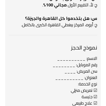
ج: لأ، التقييم الأول
مجاني 100%
.
س: هل بتخدموا كل القاهرة والجيزة؟
ج: أيوه، المركز بيغطي القاهرة الكبرى بالكامل.
نموذج الحجز
الاسم: __________
رقم الموبايل: ________
سن المريض: ____
العنوان: __________
نوع الخدمة:
☑ تمريض منزلي
☑ جليسة
☑ علاج طبيعي