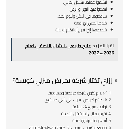
اتكلموا معاها بشكل إيجابي.
ابعدوا عنها التوتر أو الزعل.
ساعدوها في الأكل والنوم الجيد.
خلوها تحس إنها قوية
شجعوها إنها تخرج أو تتكلم لو حابة.
اقرا المزيد
علاج طبيعي للشلل النصفي لعام
2026 – 2027
️‍♀️ إزاي تختار شركة تمريض منزلي كويسة؟
✅ لازم تكون شركة مرخصة ومعروفة.
‍⚕️ طاقم تمريض مدرب على أعلى مستوى.
تواصل سريع 24 ساعة.
تقييم مجاني للحالة قبل الخدمة.
أسعار مناسبة وواضحة.
موقع إلكتروني رسمي زي
ahmedradwan.care