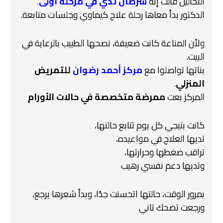
التحاليل قالت إنه
سرطان ثدي في مرحلة أولى
.
الدكتور بدأ معاها رحلة علاج كيماوي وجلسات متابعة.
ولأن المناعة كانت ضعيفة، نصحها الطبيب بالرعاية في
البيت.
بناتها تواصلوا مع
مركز أحمد رضوان
للتمريض
المنزلي
.
المركز بعت
ممرضة متخصصة في حالات الأورام
‍
كانت بتيجي كل يوم تتابع حالتها،
تديها العلاج في مواعيده،
تراقب ضغطها وحرارتها،
وتديها دعم نفسي رهيب
بمرور الوقت، حالتها اتحسنت جدًا، وبدأ شعرها يرجع،
ورجعت تضحك تاني