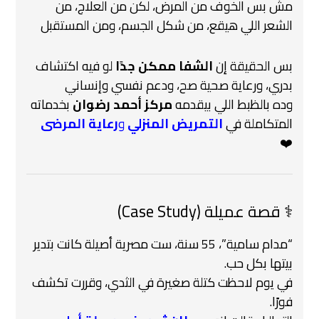
مش بس الخوف من المرض، لكن من العلاج، من
الشعر اللي هيقع، من شكل الجسم، ومن المستقبل
بس الحقيقة إن
الشفا ممكن جدًا
لو فيه اكتشاف
بدري، ورعاية صحية صح، ودعم نفسي وإنساني
وده بالظبط اللي بيقدمه
مركز أحمد رضوان
بخدماته
المتكاملة في
التمريض المنزلي
و
رعاية المرضى
❤️
‍⚕️ قصة عميلة (Case Study)
“مدام سامية”، 55 سنة، ست مصرية أصيلة كانت بتدير
بيتها بكل حب.
في يوم لاحظت كتلة صغيرة في الثدي، وقررت تكشف
فورًا.