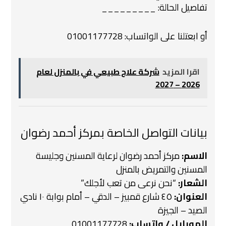
تفاصيل الحالة: _________
أو ابعتلنا على الواتساب:
01001177728
اقرا المزيد
شركة علاج طبيعي في بالمنزل لعام
2026 – 2027
بيانات التواصل الخاصة بمركز أحمد رضوان
الاسم:
مركز أحمد رضوان لرعاية المسنين وجليسة
المسنين والتمريض بالمنزل
الشعار:
“نحن نرعى من تعب لأجلك”
العنوان:
٤٥ شارع قمبيز – الدقي – أمام بوابة ١٠ نادي
الصيد – الجيزة
الموبايل / واتساب:
01001177728