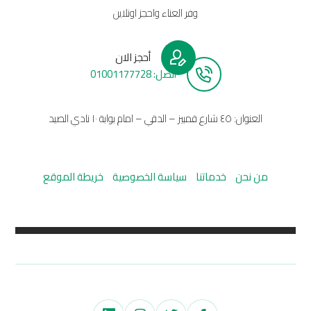
وفر العناء واحجز اونلاين
أحجز الان
أتصل: 01001177728
العنوان: ٤٥ شارع قمبيز – الدقي – امام بوابة ١٠ نادي الصيد
من نحن
خدماتنا
سياسة الخصوصية
خريطة الموقع