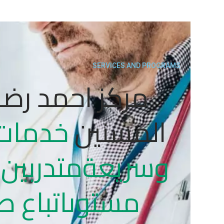
SERVICES AND PROGRAMS
مركز احمد رضو
المسنين
خدمات 
وسريعة
متدربين
مستوى
اتباع ط