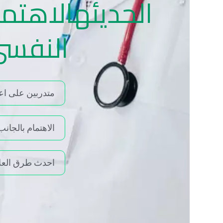
الحديئه
الاهتما
النفسى
متدربين على ا
الاهتمام بالجا
احدث طرق العل