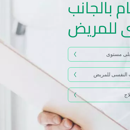
م بالجانب
 للمريض
على مستوى
نب النفسى للمريض
اج