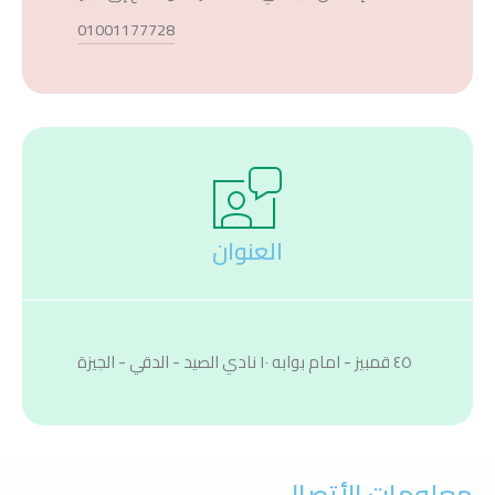
01001177728
العنوان
٤٥ قمبيز - امام بوابه ١٠ نادي الصيد - الدقي - الجيزة
معلومات الأتصال