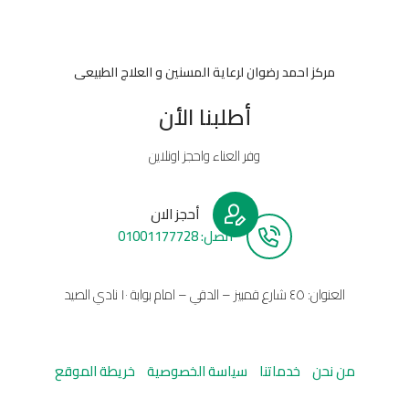
مركز احمد رضوان لرعاية المسنين و العلاج الطبيعى
أطلبنا الأن
وفر العناء واحجز اونلاين
أحجز الان
أتصل: 01001177728
العنوان: ٤٥ شارع قمبيز – الدقي – امام بوابة ١٠ نادي الصيد
من نحن
خدماتنا
سياسة الخصوصية
خريطة الموقع