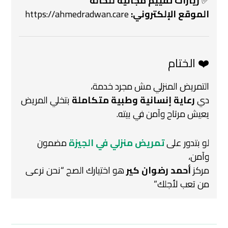
✅
زيارات تقييم مجانية للحالة
الموقع الإلكتروني:
https://ahmedradwan.care
❤️ الختام
التمريض المنزلي مش مجرد خدمة،
دي
رعاية إنسانية وطبية متكاملة
بتخلي المريض
يعيش مرتاح وآمن في بيته.
لو بتدور على
تمريض منزلي في الجيزة
مضمون
وآمن،
مركز
أحمد رضوان كير
هو اختيارك الصح
“نحن نرعى
من تعب لأجلك”