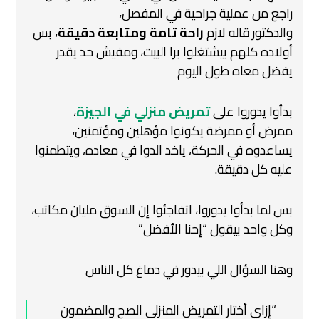
راجع من عملية جراحية في المفصل،
والدكتور قاله لازم
راحة تامة ومتابعة دقيقة
، بس
أولاده كلهم بيشتغلوا برا البيت، ومفيش حد يقدر
يفضل معاه طول اليوم
بدأوا يدوروا على
تمريض منزلي في الجيزة
،
ممرض أو ممرضة يكونوا مؤهلين ومؤتمنين،
يساعدوه في الحركة، ياخد الدوا في معاده، ويتطمنوا
عليه كل دقيقة.
بس لما بدأوا يدوروا، اتفاجئوا إن السوق مليان مكاتب،
وكل واحد بيقول “إحنا الأفضل”
وهنا السؤال اللي بيدور في دماغ كل الناس
“إزاي أختار التمريض المنزلي الصح والمضمون