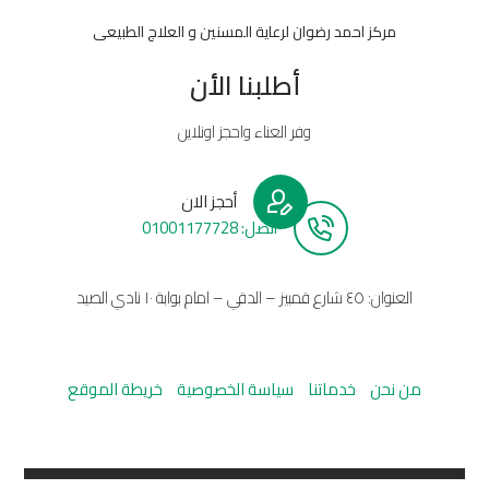
مركز احمد رضوان لرعاية المسنين و العلاج الطبيعى
أطلبنا الأن
وفر العناء واحجز اونلاين
أحجز الان
أتصل: 01001177728
العنوان: ٤٥ شارع قمبيز – الدقي – امام بوابة ١٠ نادي الصيد
من نحن
خدماتنا
سياسة الخصوصية
خريطة الموقع