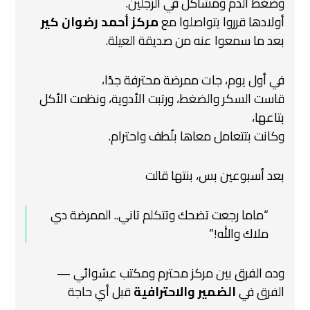
وضغط الدم ومشاكل في الرجلين.
أولادها قرروا يتواصلوا مع
مركز أحمد رضوان كير
بعد ما سمعوا عنه من صديقة العيلة.
في أول يوم، جات ممرضة محترفة جدًا،
قاست السكر والضغط، ورتبت الأدوية، ونظمت الأكل
بتاعها،
وكانت بتتعامل معاها بلُطف واحترام.
بعد أسبوعين بس، بنتها قالت
“ماما رجعت تضحك وتتكلم تاني.. الممرضة دي
ملاك والله!”
وده الفرق بين مركز محترم ومكتب عشوائي —
الفرق في
الضمير والاحترافية
قبل أي حاجة