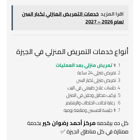
اقرا المزيد
خدمات التمريض المنزلي لكبار السن
لعام 2026 – 2027
أنواع خدمات التمريض المنزلي في الجيزة
‍⚕️
تمريض منزلي بعد العمليات
تمريض منزلي 24 ساعة
تمريض منزلي لكبار السن
جلسات علاج طبيعي في البيت
تركيب محاليل وحقن في المنزل
️ رعاية لحالات الجلطات والزهايمر
‍⚕️ جليسة للمسنين ومتابعة يومية
كل ده بيقدمه
مركز أحمد رضوان كير
بخدمة
ممتازة في كل مناطق الجيزة ✅