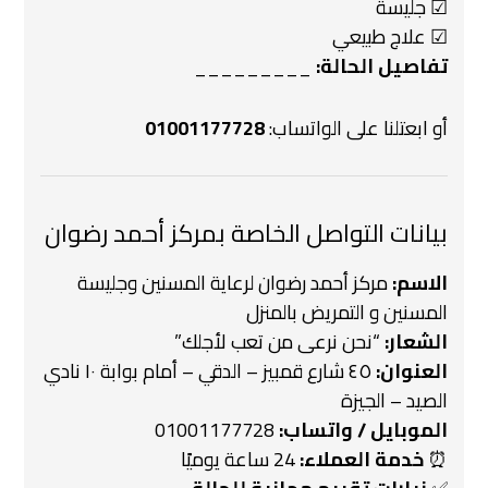
☑ جليسة
☑ علاج طبيعي
تفاصيل الحالة:
_________
أو ابعتلنا على الواتساب:
01001177728
بيانات التواصل الخاصة بمركز أحمد رضوان
الاسم:
مركز أحمد رضوان لرعاية المسنين وجليسة
المسنين و التمريض بالمنزل
الشعار:
“نحن نرعى من تعب لأجلك”
العنوان:
٤٥ شارع قمبيز – الدقي – أمام بوابة ١٠ نادي
الصيد – الجيزة
الموبايل / واتساب:
01001177728
⏰
خدمة العملاء:
24 ساعة يوميًا