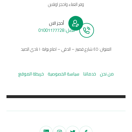
وفر العناء واحجز اونلاين
أحجز الان
أتصل: 01001177728
العنوان: ٤٥ شارع قمبيز – الدقي – امام بوابة ١٠ نادي الصيد
من نحن
خدماتنا
سياسة الخصوصية
خريطة الموقع