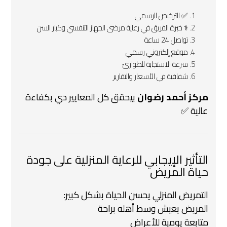
✅ الترخيص الرسمي
‍⚕️ خبرة الفريق في رعاية مرضى الجهاز التنفسي وكبار السن
تواصل 24 ساعة
موقع إلكتروني رسمي
سرعة الاستجابة للطوارئ
شفافية في الأسعار والتقارير
مركز أحمد رضوان
بيحقق كل المعايير دي بكفاءة
عالية ✅
التأثير الإيجابي للرعاية المنزلية على جودة
حياة المريض
التمريض المنزلي يحسن الحياة بشكل كبير:
المريض يعيش وسط أهله براحة
متابعة يومية للأعراض