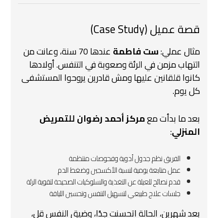
قصة عميل (Case Study)
مثال عملي:
ست فاطمة
عندها 70 سنة، وعانت من
التهاب مزمن في الرئة وصعوبة في التنفس. أولادها
كانوا قلقانين عليها ومش قادرين يروحوا المستشفى
كل يوم.
بعد ما بدأت مع
مركز أحمد رضوان للتمريض
المنزلي
:
الفريق نظم جدول أدوية وفحوصات منتظمة
عمل متابعة يومية لنسبة الأكسجين وضغط الدم
قدم نصائح للعيلة عن التغذية والسلوكيات الصحيحة لتقوية الرئة
جلسات علاج طبيعي لتسهيل التنفس وتحسين اللياقة
بعد شهرين، الحالة اتحسنت جدًا، وضيق النفس قل،