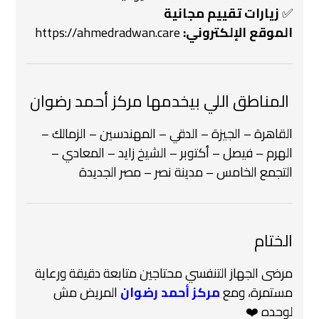
✅
زيارات تقييم مجانية
الموقع الإلكتروني:
https://ahmedradwan.care
️ المناطق اللي بيخدمها مركز أحمد رضوان
القاهرة – الجيزة – الدقي – المهندسين – الزمالك –
الهرم – فيصل – أكتوبر – الشيخ زايد – المعادي –
التجمع الخامس – مدينة نصر – مصر الجديدة
الختام
مرضى الجهاز التنفسي محتاجين متابعة دقيقة ورعاية
مستمرة، ومع
مركز أحمد رضوان
المريض مش
لوحده ❤️