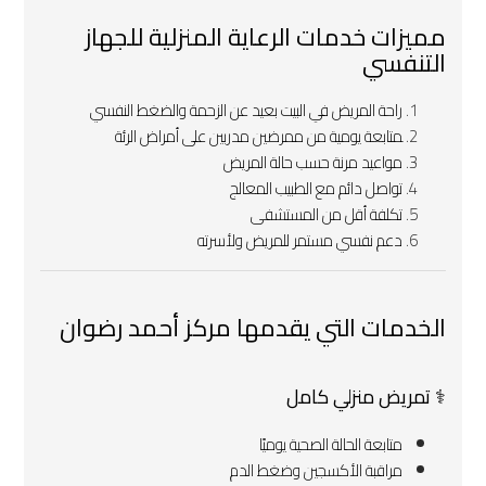
مميزات خدمات الرعاية المنزلية للجهاز
التنفسي
راحة المريض في البيت بعيد عن الزحمة والضغط النفسي
‍متابعة يومية من ممرضين مدربين على أمراض الرئة
مواعيد مرنة حسب حالة المريض
تواصل دائم مع الطبيب المعالج
تكلفة أقل من المستشفى
دعم نفسي مستمر للمريض ولأسرته
الخدمات التي يقدمها مركز أحمد رضوان
‍⚕️ تمريض منزلي كامل
متابعة الحالة الصحية يوميًا
مراقبة الأكسجين وضغط الدم