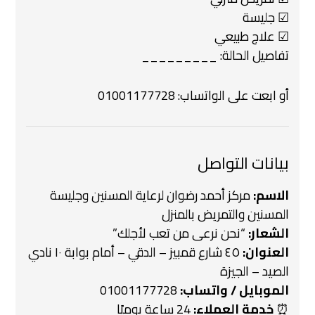
☑ جليسة
☑ علاج طبيعي
تفاصيل الحالة: _________
أو ابعت على الواتساب:
01001177728
بيانات التواصل
الاسم:
مركز أحمد رضوان لرعاية المسنين وجليسة
المسنين والتمريض بالمنزل
الشعار:
“نحن نرعى من تعب لأجلك”
العنوان:
٤٥ شارع قمبيز – الدقي – أمام بوابة ١٠ نادي
الصيد – الجيزة
الموبايل / واتساب:
01001177728
⏰
خدمة العملاء:
24 ساعة يوميًا