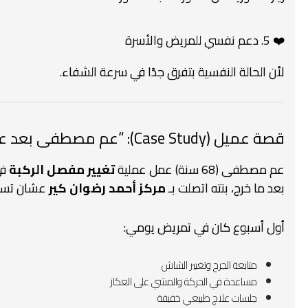
❤️ 5. دعم نفسي للمريض والأسرة
لأن الحالة النفسية بتفرق جدًا في سرعة الشفاء.
قصة عميل (Case Study): “عم مصطفى بعد عملية تغيير ركبة”
عم مصطفى (68 سنة) عمل عملية
تغيير مفصل الركبة
في
بعد ما خرج، بنته اتصلت بـ
مركز أحمد رضوان كير
عشان تساع
أول أسبوع كان في تمريض يومي:
متابعة الجرح وتغيير الشاش
مساعدة في الحركة والمشي على العكاز
جلسات علاج طبيعي خفيفة