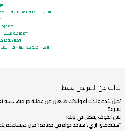
ر
شركات رعاية المسنين في المع
ممرضة 
ممرضة مسنين 24 ساعة
مين يوفر جل
هل رعاية كبار السن في البيت
بداية عن المريض فقط
تخيل كده والدك أو والدتك طالعين من عملية جراحية…
لسه تع
بسرعة
بس الخوف يفضل في بالك:
“هيتعاملوا إزاي؟ هياخد دواه في معاده؟ مين هيساعده يتحرك