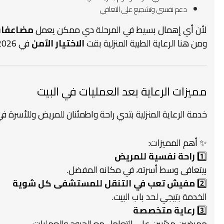
دعم نفسي وتشجيع على التعافي
لأن أي إهمال بسيط في المرحلة دي ممكن يعمل
مضاعفات
ومن هنا الرعاية الطبية المنزلية بقت
الاختيار الآمن
في 2026 – 2027 لكل الأسر اللي بتفكر بعقل.
مميزات الرعاية بعد العمليات في البيت
خدمة الرعاية المنزلية بتدي راحة واطمئنان للمريض وللأسرة 
✨ أهم المميزات:
1️⃣
راحة نفسية للمريض
بيتعافى وسط أسرته، في مكانه المفضل.
2️⃣
مفيش تعب في التنقل للمستشفى كل شوية
الخدمة بتيجي لحد باب البيت.
3️⃣
رعاية متخصصة
ممرضين مدرّبين على التعامل مع الجروح والعمليات.