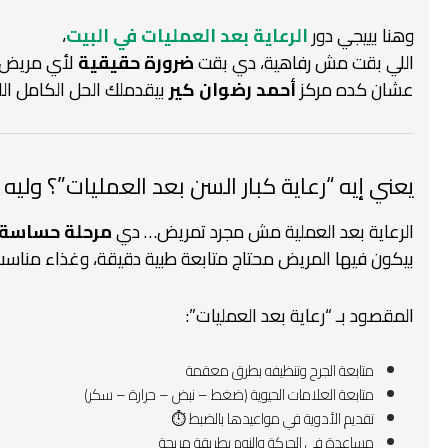
وهنا بييجي دور
الرعاية بعد العمليات في البيت
،
اللي بقت مش رفاهية، دي بقت
ضرورة حقيقية
لأي مريض ك
عشان كده مركز
أحمد رضوان كير
بيقدملك الحل الكامل ال
يعني إيه “رعاية كبار السن بعد العمليات”؟ وليه
الرعاية بعد العملية مش مجرد تمريض… دي
مرحلة حساسة ج
بيكون فيها المريض محتاج متابعة طبية دقيقة، وغذاء منا
المقصود بـ “رعاية بعد العمليات”:
متابعة الجرح وتنظيفه بطرق معقمة
متابعة العلامات الحيوية (ضغط – نبض – حرارة – سكر)
تقديم الأدوية في مواعيدها بالضبط ⏱️
مساعدة في الحركة والنوم بطريقة مريحة