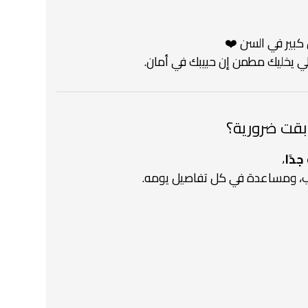
بير في السن ❤️
لي يخليك مطمن إن حبيبك في أمان.
 بقت ضرورية؟
دًا
،
سب، ومساعدة في كل تفاصيل يومه.