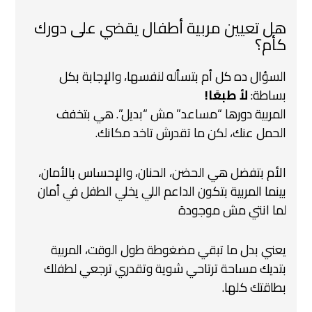
هل تعيين مربية أطفال يقضي على دورك
كأم؟
السؤال ده كل أم بتسأله لنفسها، والإجابة بكل
بساطة:
لأ طبعًا!
المربية دورها “مساعد” مش “بديل”. هي بتخفف
الحمل عنك، لكن ما تقدرش تاخد مكانك.
الأم بتفضل هي الحضن، الحنان، والإحساس بالأمان،
بينما المربية بتكون الداعم اللي يخلي الطفل في أمان
لما انتي مش موجودة ‍
يعني بدل ما تبقي مضغوطة طول الوقت، المربية
بتديك مساحة ترتاحي شوية وتقدري ترجعي لطفلك
بطاقتك كلها.