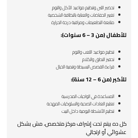
تحضير اللبن وتنظيم مواعيد الأكل والنوم
تغيير الحفاضات والعناية بالنظافة الشخصية
متابعة التطعيمات ومراقبة درجة الحرارة
للأطفال (من 3 – 6 سنوات):
تنظيم مواعيد اللعب والنوم
تحفيز النطق والكلام
قراءة القصص البسيطة وتنمية الخيال
للأكبر (من 6 – 12 سنة):
المساعدة في الواجبات المدرسية
تعليم العادات الصحية والسلوكيات المهذبة
تنظيم الأنشطة اليومية داخل البيت
كل ده بيتم تحت إشراف مركز متخصص، مش بشكل
عشوائي أو ارتجالي