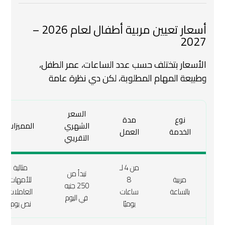
أسعار تعيين
مربية أطفال
لعام 2026 –
2027
الأسعار بتختلف حسب عدد الساعات، عمر الطفل،
وطبيعة المهام المطلوبة، لكن دي نظرة عامة
السعر
نوع
مدة
الشهري
المميزات
الخدمة
العمل
التقريبي
من 4 لـ
مثالية
تبدأ من
مربية
8
للأمهات
250 جنيه
بالساعة
ساعات
العاملات
في اليوم
يوميًا
نص يوم