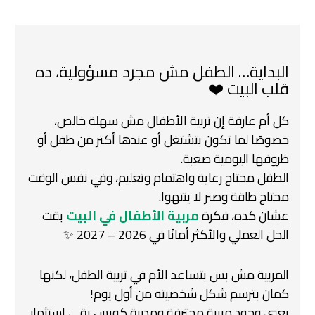
البداية… الطفل مش مجرد مسؤولية، ده
قلب البيت ❤️
كل أم عارفة إن تربية الأطفال مش سهلة خالص،
خصوصًا لما تكون بتشتغل أو عندها أكتر من طفل أو
ظروفها اليومية صعبة.
الطفل محتاج رعاية واهتمام وتعليم، وفي نفس الوقت
محتاج طاقة وصبر لا ينتهوا.
عشان كده، فكرة
مربية الأطفال في البيت
بقت
الحل العملي والأكثر أمانًا في 2026 – 2027 ✨
المربية مش بس بتساعد الأم في تربية الطفل، لكنها
كمان بترسم شكل شخصيته من أول يوم!
يعني وجود مربية محترفة ومدربة كويس بقى استثمار