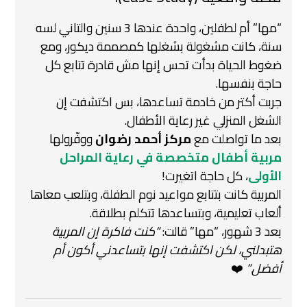
“مها” أم لطفلين، واحدة عندها 3 سنين والتاني لسه
سنة، كانت مشغولة بشغلها كمصممة ديكور، ومع
ضغوط الحياة بدأت تحس إنها مش قادرة تتابع كل
حاجة بنفسها.
جربت أكتر من خادمة تساعدها، بس اكتشفت إن
الشغل المنزلي غير رعاية الأطفال.
بعد ما تواصلت مع
مركز أحمد رضوان
ووفّرولها
مربية أطفال متخصصة في رعاية المراحل
الأولى
، كل حاجة اتغيرت!
المربية كانت بتتابع مواعيد نوم الطفلة، وبتلعب معاها
ألعاب تعليمية، وبتساعدها تتكلم بطلاقة.
بعد 3 شهور، “مها” قالت:
“كنت فاكرة إن المربية
هتبدلني، لكن اكتشفت إنها بتساعدني أكون أم
أفضل.”
❤️