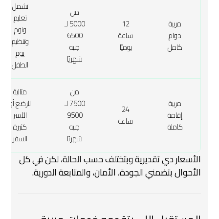
تشمل
من
تعليم
مربية
12
5000 لـ
ونوم
دوام
ساعة
6500
وتنظيم
كامل
يوميًا
جنيه
يوم
شهريًا
الطفل
من
مثالية
مربية
7500 لـ
للرضع أو
24
إقامة
9500
الأسر
ساعة
كاملة
جنيه
كثيرة
شهريًا
السفر
الأسعار دي تقديرية وبتختلف حسب الحالة، لكن في كل
الأحوال بتضمني الجودة، الأمان، والمتابعة الدورية.