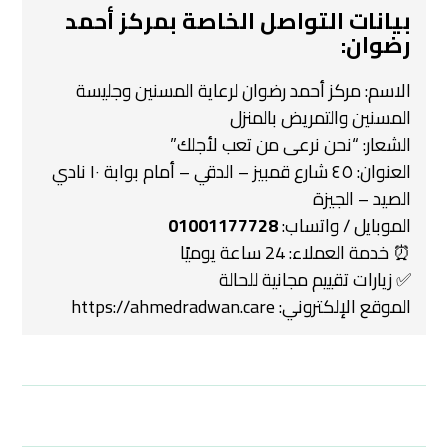
بيانات التواصل الخاصة
بمركز أحمد
رضوان
:
الاسم: مركز أحمد رضوان لرعاية المسنين وجليسة
المسنين والتمريض بالمنزل
الشعار: “نحن نرعى من تعب لأجلك”
العنوان: ٤٥ شارع قمبيز – الدقي – أمام بوابة ١٠ نادي
الصيد – الجيزة
الموبايل / واتساب:
01001177728
⏰ خدمة العملاء: 24 ساعة يوميًا
✅ زيارات تقييم مجانية للحالة
الموقع الإلكتروني:
https://ahmedradwan.care