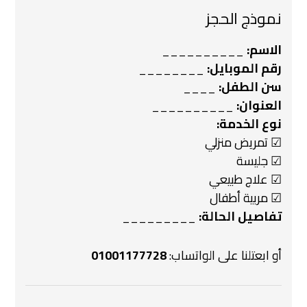
نموذج الحجز
الاسم:
__________
رقم الموبايل:
________
سن الطفل:
____
العنوان:
__________
نوع الخدمة:
☑ تمريض منزلي
☑ جليسة
☑ علاج طبيعي
☑ مربية أطفال
تفاصيل الحالة:
_________
أو ابعتلنا على الواتساب:
01001177728