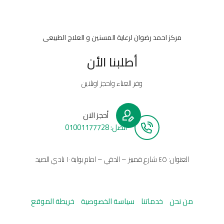
مركز احمد رضوان لرعاية المسنين و العلاج الطبيعى
أطلبنا الأن
وفر العناء واحجز اونلاين
أحجز الان
أتصل: 01001177728
العنوان: ٤٥ شارع قمبيز – الدقي – امام بوابة ١٠ نادي الصيد
من نحن
خدماتنا
سياسة الخصوصية
خريطة الموقع