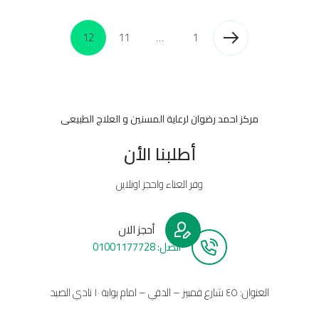
12
11
…
1
مركز احمد رضوان لرعاية المسنين و العلاج الطبيعى
أطلبنا الأن
وفر العناء واحجز اونلاين
أحجز الان
أتصل: 01001177728
العنوان: ٤٥ شارع قمبيز – الدقي – امام بوابة ١٠ نادي الصيد