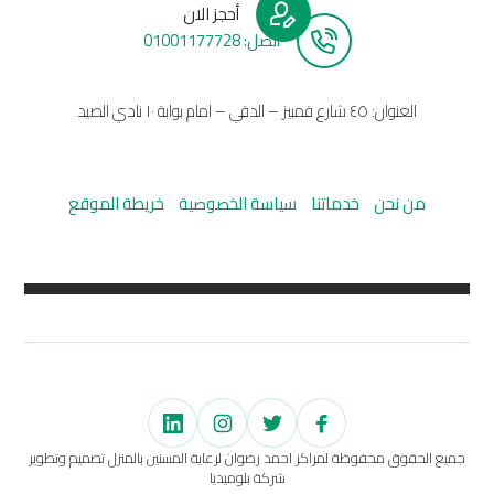
أحجز الان
أتصل: 01001177728
العنوان: ٤٥ شارع قمبيز – الدقي – امام بوابة ١٠ نادي الصيد
من نحن
خدماتنا
سياسة الخصوصية
خريطة الموقع
جميع الحقوق محفوظة لمراكز احمد رضوان لرعاية المسنين بالمنزل تصميم وتطوير
شركة بلوميديا