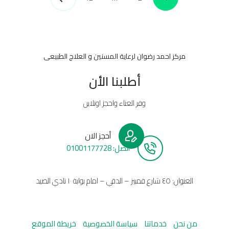
مركز احمد رضوان لرعاية المسنين و العلاج الطبيعى
أطلبنا الأن
وفر العناء واحجز اونلاين
أحجز الان
أتصل: 01001177728
العنوان: ٤٥ شارع قمبيز – الدقي – امام بوابة ١٠ نادي الصيد
من نحن
خدماتنا
سياسة الخصوصية
خريطة الموقع