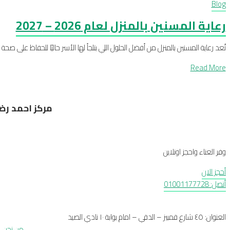
Blog
رعاية المسنين بالمنزل لعام 2026 – 2027
تُعد رعاية المسنين بالمنزل من أفضل الحلول اللي بتلجأ لها الأسر حاليًا للحفاظ على صح
Read More
مركز احمد رضو
وفر العناء واحجز اونلاين
أحجز الان
أتصل: 01001177728
العنوان: ٤٥ شارع قمبيز – الدقي – امام بوابة ١٠ نادي الصيد
من نحن