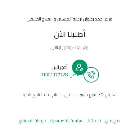
مركز احمد رضوان لرعاية المسنين و العلاج الطبيعى
أطلبنا الأن
وفر العناء واحجز اونلاين
أحجز الان
أتصل: 01001177728
العنوان: ٤٥ شارع قمبيز – الدقي – امام بوابة ١٠ نادي الصيد
من نحن
خدماتنا
سياسة الخصوصية
خريطة الموقع