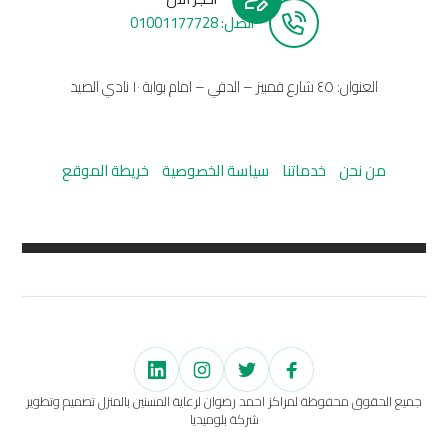
أتصل: 01001177728
العنوان: ٤٥ شارع قمبيز – الدقي – امام بوابة ١٠ نادي الصيد
من نحن
خدماتنا
سياسة الخصوصية
خريطة الموقع
جميع الحقوق محفوظة لمراكز احمد رضوان لرعاية المسنين بالمنزل تصميم وتطوير
شركة بلوميديا