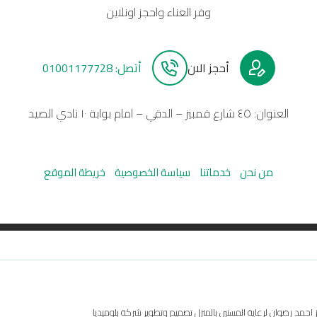
وفر العناء واحجز اونلاين
أحجز الان
أتصل: 01001177728
العنوان: ٤٥ شارع قمبيز – الدقي – امام بوابة ١٠ نادي الصيد
من نحن
خدماتنا
سياسة الخصوصية
خريطة الموقع
مد رضوان لرعاية المسنين بالمنزل تصميم وتطوير شركة بلوميديا