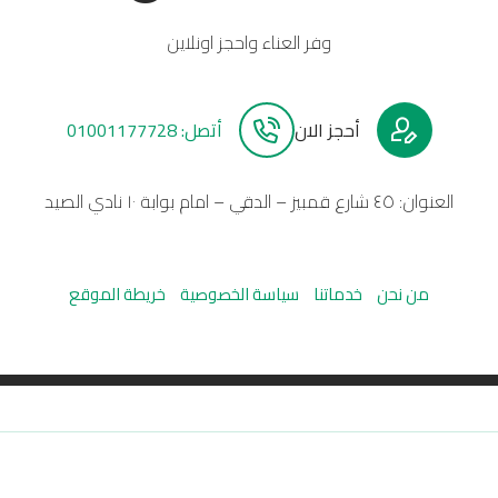
وفر العناء واحجز اونلاين
أحجز الان
أتصل: 01001177728
العنوان: ٤٥ شارع قمبيز – الدقي – امام بوابة ١٠ نادي الصيد
من نحن
خدماتنا
سياسة الخصوصية
خريطة الموقع