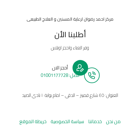
مركز احمد رضوان لرعاية المسنين و العلاج الطبيعى
أطلبنا الأن
وفر العناء واحجز اونلاين
أحجز الان
أتصل: 01001177728
العنوان: ٤٥ شارع قمبيز – الدقي – امام بوابة ١٠ نادي الصيد
من نحن
خدماتنا
سياسة الخصوصية
خريطة الموقع