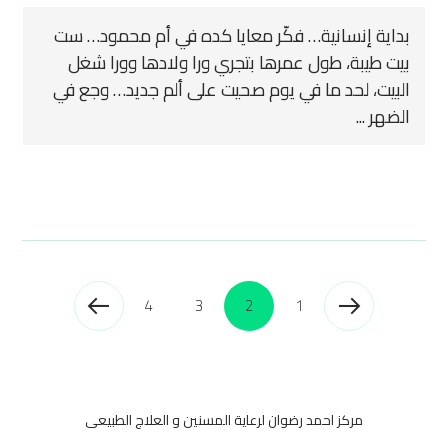
بداية إنسانية… فكّر معايا كده في أم محمود… ست
بيت طيبة، طول عمرها بتجري ورا ولادها وورا شغل
البيت، لحد ما في يوم صحيت على ألم جديد… وجع في
الضهر ...
4
3
2
1
مركز احمد رضوان لرعاية المسنين و العلاج الطبيعى