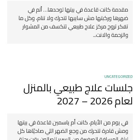
مقدمة كانت قاعدة في بيتها لوحدها… ألم في
ضهرها وركبتها مش سايبها تتحرك ولا تنام، وكل ما
تفكر تروح مركز علاج طبيعي تتكسف من المشوار
والزحمة والانت...
UNCATEGORIZED
جلسات علاج طبيعي بالمنزل
لعام 2026 – 2027
في يوم من الأيام، كانت أم ياسمين قاعدة في بيتها
ومش قادرة تتحرك من وجع الضهر اللي صاحيّاها كل
ليلة. المسافة الصغيرة من السرير للصالون بقت رحلة