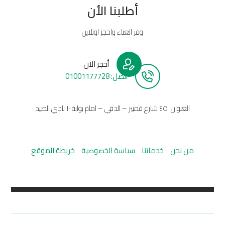
أطلبنا الأن
وفر العناء واحجز اونلاين
أحجز الان
أتصل: 01001177728
العنوان: ٤٥ شارع قمبيز – الدقي – امام بوابة ١٠ نادي الصيد
من نحن
خدماتنا
سياسة الخصوصية
خريطة الموقع