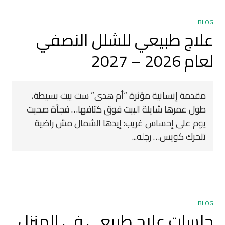
BLOG
علاج طبيعي للشلل النصفي
لعام 2026 – 2027
مقدمة إنسانية مؤثرة “أم هدى” ست بيت بسيطة،
طول عمرها شايلة البيت فوق كتافها… فجأة صحيت
يوم على إحساس غريب: إيدها الشمال مش راضية
تتحرك كويس… رجله...
BLOG
جلسات علاج طبيعي في المنزل