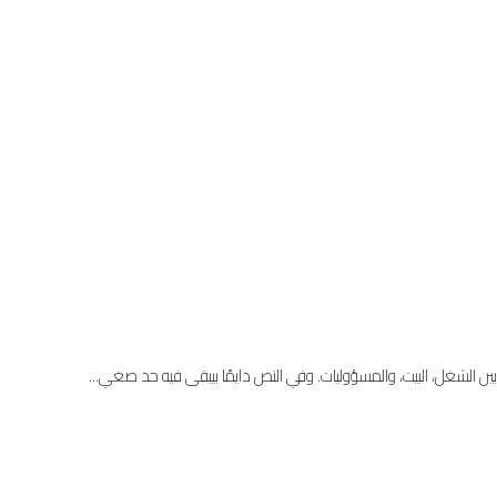
 بين الشغل، البيت، والمسؤوليات. وفي النص دايمًا بيبقى فيه حد صغي...