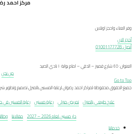
مركز احمد رضو
وفر العناء واحجز اونلاين
أحجز الان
أتصل: 01001177728
العنوان: ٤٥ شارع قمبيز – الدقي – امام بوابة ١٠ نادي الصيد
من نحن
Go to Top
جميع الحقوق محفوظة لمراكز احمد رضوان لرعاية المسنين بالمنزل تصميم وتطوير شرك
علاج طبيعي بالمنزل
تمريض منزلي
رعاية مسنين
رعاية المسنين في مصر لعام 
دار مسنين لعام 2026 – 2027
مقالاتنا
وظائف 
خدماتنا