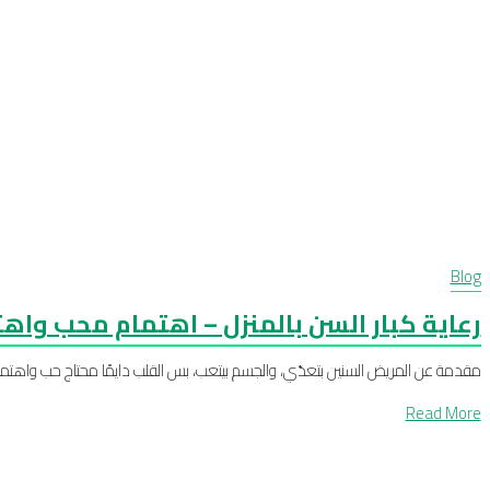
Blog
رعاية كبار السن بالمنزل – اهتمام محب واهتمام مؤك
مقدمة عن المريض السنين بتعدّي، والجسم بيتعب، بس القلب دايمًا محتاج حب واهتمام . ك
Read More