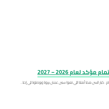
د لعام 2026 – 2027
بار السن هما أهلنا اللي تعبوا سنين عشان يربونا ويوصلونا للي إحنا...