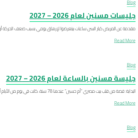
Blog
جليسات مسنين لعام 2026 – 2027
مقدمة عن المريض كبار السن ساعات بيتعرضوا لإرهاق يومي بسبب ضعف الحركة أو الأ
Read More
Blog
جليسة مسنين بالساعة لعام 2026 – 2027
البداية: قصة من قلب بيت مصري “أم حسين” عندها 78 سنة، كانت في يوم من الأيام أم العيلة كلها ❤️، بس دلوقتي صحتها بقت ضعيفة شوية، ونظرها ...
Read More
Blog