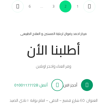
6
…
3
2
1
مركز احمد رضوان لرعاية المسنين و العلاج الطبيعى
أطلبنا الأن
وفر العناء واحجز اونلاين
أحجز الان
أتصل: 01001177728
العنوان: ٤٥ شارع قمبيز – الدقي – امام بوابة ١٠ نادي الصيد