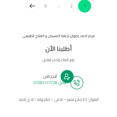
6
…
2
1
مركز احمد رضوان لرعاية المسنين و العلاج الطبيعى
أطلبنا الأن
وفر العناء واحجز اونلاين
أحجز الان
أتصل: 01001177728
العنوان: ٤٥ شارع قمبيز – الدقي – امام بوابة ١٠ نادي الصيد