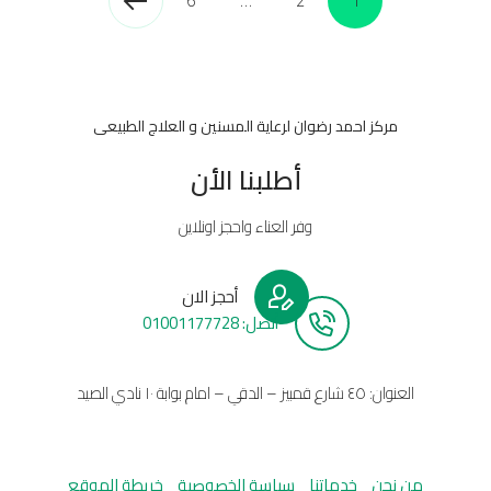
6
…
2
1
مركز احمد رضوان لرعاية المسنين و العلاج الطبيعى
أطلبنا الأن
وفر العناء واحجز اونلاين
أحجز الان
أتصل: 01001177728
العنوان: ٤٥ شارع قمبيز – الدقي – امام بوابة ١٠ نادي الصيد
من نحن
خدماتنا
سياسة الخصوصية
خريطة الموقع