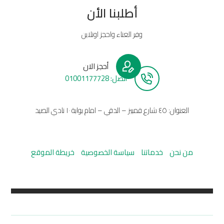
أطلبنا الأن
وفر العناء واحجز اونلاين
أحجز الان
أتصل: 01001177728
العنوان: ٤٥ شارع قمبيز – الدقي – امام بوابة ١٠ نادي الصيد
من نحن
خدماتنا
سياسة الخصوصية
خريطة الموقع