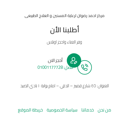
مركز احمد رضوان لرعاية المسنين و العلاج الطبيعى
أطلبنا الأن
وفر العناء واحجز اونلاين
أحجز الان
أتصل: 01001177728
العنوان: ٤٥ شارع قمبيز – الدقي – امام بوابة ١٠ نادي الصيد
من نحن
خدماتنا
سياسة الخصوصية
خريطة الموقع