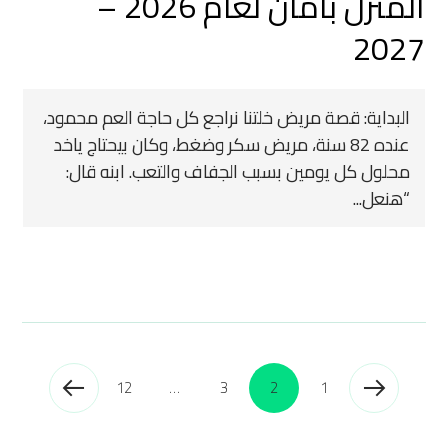
المنزل بأمان لعام 2026 –
2027
البداية: قصة مريض خلتنا نراجع كل حاجة العم محمود،
عنده 82 سنة، مريض سكر وضغط، وكان بيحتاج ياخد
محلول كل يومين بسبب الجفاف والتعب. ابنه قال:
“هنعل...
12
…
3
2
1