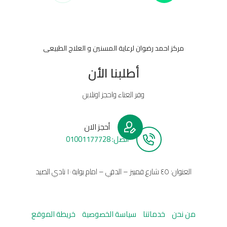
مركز احمد رضوان لرعاية المسنين و العلاج الطبيعى
أطلبنا الأن
وفر العناء واحجز اونلاين
أحجز الان
أتصل: 01001177728
العنوان: ٤٥ شارع قمبيز – الدقي – امام بوابة ١٠ نادي الصيد
من نحن
خدماتنا
سياسة الخصوصية
خريطة الموقع