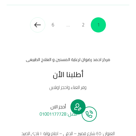
6
…
2
1
مركز احمد رضوان لرعاية المسنين و العلاج الطبيعى
أطلبنا الأن
وفر العناء واحجز اونلاين
أحجز الان
أتصل: 01001177728
العنوان: ٤٥ شارع قمبيز – الدقي – امام بوابة ١٠ نادي الصيد