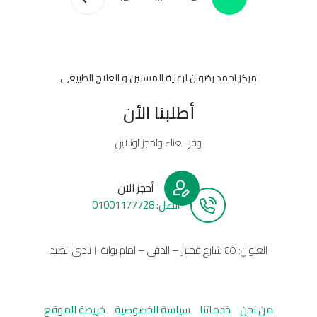
مركز احمد رضوان لرعاية المسنين و العلاج الطبيعى
أطلبنا الأن
وفر العناء واحجز اونلاين
أحجز الان
أتصل: 01001177728
العنوان: ٤٥ شارع قمبيز – الدقي – امام بوابة ١٠ نادي الصيد
من نحن
خدماتنا
سياسة الخصوصية
خريطة الموقع