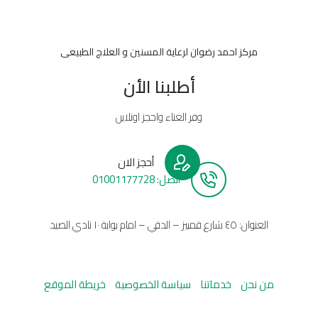
مركز احمد رضوان لرعاية المسنين و العلاج الطبيعى
أطلبنا الأن
وفر العناء واحجز اونلاين
أحجز الان
أتصل: 01001177728
العنوان: ٤٥ شارع قمبيز – الدقي – امام بوابة ١٠ نادي الصيد
من نحن
خدماتنا
سياسة الخصوصية
خريطة الموقع