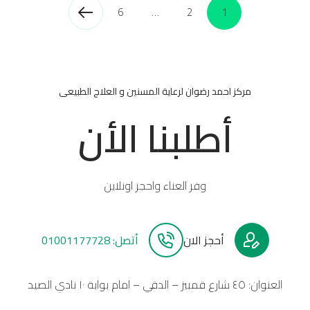
6
…
2
1
مركز احمد رضوان لرعاية المسنين و العلاج الطبيعى
أطلبنا الأن
وفر العناء واحجز اونلاين
أحجز الان
أتصل: 01001177728
العنوان: ٤٥ شارع قمبيز – الدقي – امام بوابة ١٠ نادي الصيد