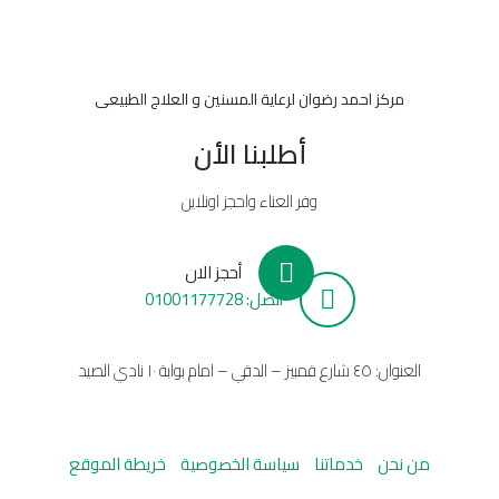
مركز احمد رضوان لرعاية المسنين و العلاج الطبيعى
أطلبنا الأن
وفر العناء واحجز اونلاين
أحجز الان
أتصل: 01001177728
العنوان: ٤٥ شارع قمبيز – الدقي – امام بوابة ١٠ نادي الصيد
من نحن
خدماتنا
سياسة الخصوصية
خريطة الموقع