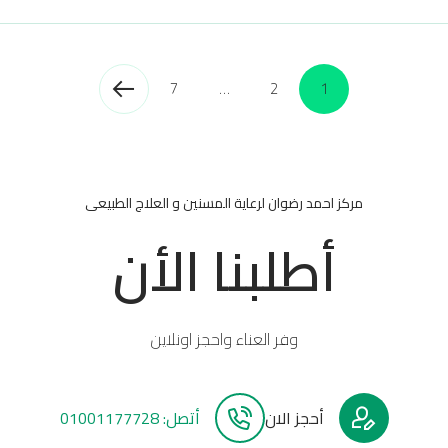
7
…
2
1
مركز احمد رضوان لرعاية المسنين و العلاج الطبيعى
أطلبنا الأن
وفر العناء واحجز اونلاين
أحجز الان
أتصل: 01001177728