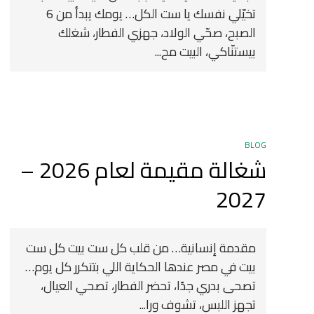
تخيّلي نفسك يا ست الكل… يومك يبدأ من 6
الصبح، صحّي الولاد، جهزي الفطار، شغلك
بيستنّاكي، البيت مح...
BLOG
شغالة مقيمة لعام 2026 –
2027
مقدمة إنسانية… من قلب كل ست بيت كل ست
بيت في مصر عندها الحكاية اللي بتتكرر كل يوم…
تصحى بدري جدًا، تحضر الفطار، تصحي العيال،
تجهز اللبس، تشوف ورا...