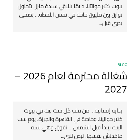
بيوت كتير حواليّنا، دايمًا بنلاقي سيدة منزل بتحاول
توازن بين مليون حاجة في نفس اللحظة… تِصحى
بدري قبل...
BLOG
شغالة محترمة لعام 2026 –
2027
بداية إنسانية… من قلب كل ست بيت في بيوت
كتير حوالينا، وخاصة في القاهرة والجيزة، يوم ست
البيت بيبدأ قبل الشمس… تفوق وهي لسه
ماخدتش نفسها، تبص للبي...