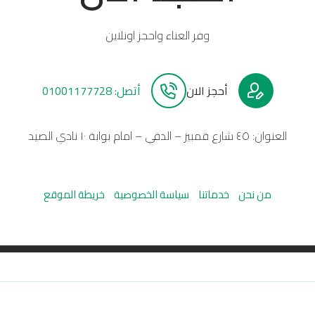
وفر العناء واحجز اونلاين
أحجز الان
أتصل: 01001177728
العنوان: ٤٥ شارع قمبيز – الدقي – امام بوابة ١٠ نادي الصيد
من نحن
خدماتنا
سياسة الخصوصية
خريطة الموقع