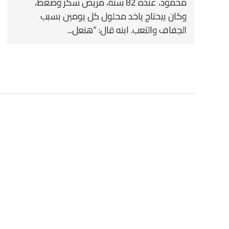
محمود، عنده 82 سنة، مريض سكر وضغط،
وكان بيحتاج ياخد محلول كل يومين بسبب
الجفاف والتعب. ابنه قال: “هنعل...