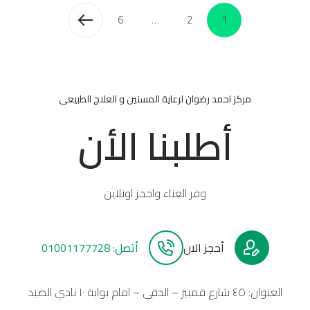
6
…
2
1
مركز احمد رضوان لرعاية المسنين و العلاج الطبيعى
أطلبنا الأن
وفر العناء واحجز اونلاين
أحجز الان
أتصل: 01001177728
العنوان: ٤٥ شارع قمبيز – الدقي – امام بوابة ١٠ نادي الصيد