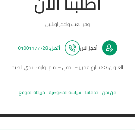
أطلبنا الأن
وفر العناء واحجز اونلاين
أحجز الان
أتصل: 01001177728
العنوان: ٤٥ شارع قمبيز – الدقي – امام بوابة ١٠ نادي الصيد
من نحن
خدماتنا
سياسة الخصوصية
خريطة الموقع