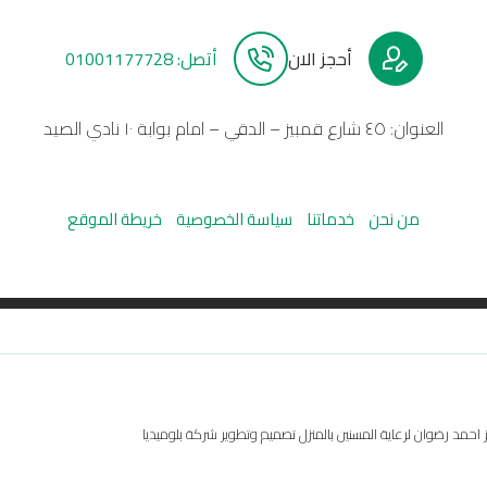
أحجز الان
أتصل: 01001177728
العنوان: ٤٥ شارع قمبيز – الدقي – امام بوابة ١٠ نادي الصيد
من نحن
خدماتنا
سياسة الخصوصية
خريطة الموقع
مد رضوان لرعاية المسنين بالمنزل تصميم وتطوير شركة بلوميديا