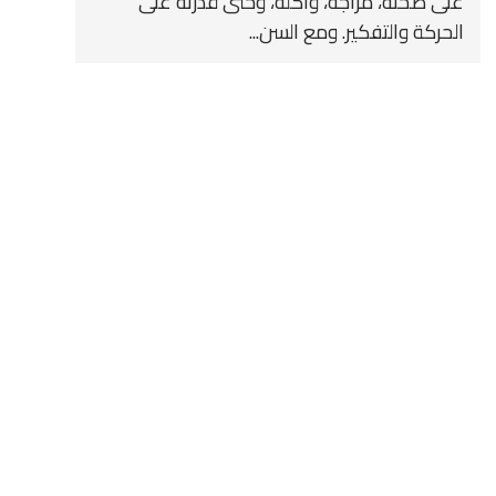
على صحته، مزاجه، وأكله، وحتى قدرته على
الحركة والتفكير. ومع السن...