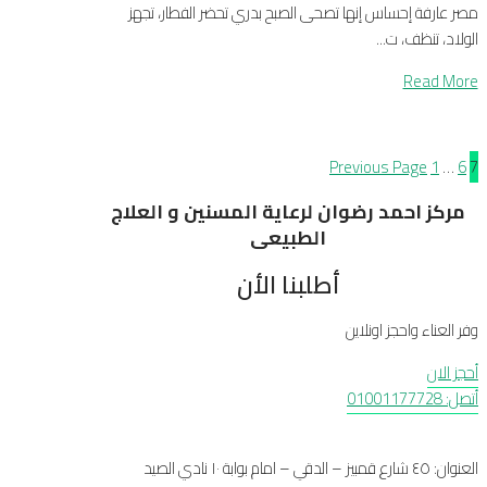
مصر عارفة إحساس إنها تصحى الصبح بدري تحضر الفطار، تجهز
الولاد، تنظف، ت...
Read More
Previous Page
1
…
6
7
مركز احمد رضوان لرعاية المسنين و العلاج
الطبيعى
أطلبنا الأن
وفر العناء واحجز اونلاين
أحجز الان
أتصل: 01001177728
العنوان: ٤٥ شارع قمبيز – الدقي – امام بوابة ١٠ نادي الصيد